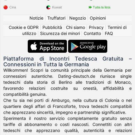
Cina
Kuwait
Tutta la lista
Notizie
|
Truffatori
|
Negozio
|
Opinioni
Cookie e GDPR
|
Pubblicità
|
Chi siamo
|
Privacy
|
Termini di
utilizzo
|
Sicurezza dei minori
|
Contatto
|
FAQ
Piattaforma di Incontri Tedesca Gratuita –
Connessioni in Tutta la Germania
Willkommen! Scopri la comunità principale della Germania per
connessioni autentiche. Dating-deutsch.de riunisce single
tedeschi dalla storia di Berlino alle tradizioni di Monaco,
favorendo relazioni costruite su onestà, affidabilità e
compatibilità genuina.
Che tu sia nei porti di Amburgo, nella cultura di Colonia o nel
quartiere degli affari di Francoforte, trova tedeschi compatibili
che apprezzano sincerità, impegno e partnership significative.
Sperimenta il nostro servizio completamente gratuito senza
tariffe di abbonamento o costi nascosti. Connettiti con altri
tedeschi che apprezzano qualità, autenticità e relazioni