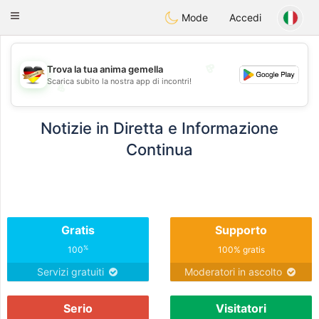
Deutsch
Dating
Toggle
Mode
Accedi
navigation
💖
Trova la tua anima gemella
Scarica subito la nostra app di incontri!
💖
💕
💕
Notizie in Diretta e Informazione
Continua
Gratis
Supporto
%
100
100% gratis
Servizi gratuiti
Moderatori in ascolto
Serio
Visitatori