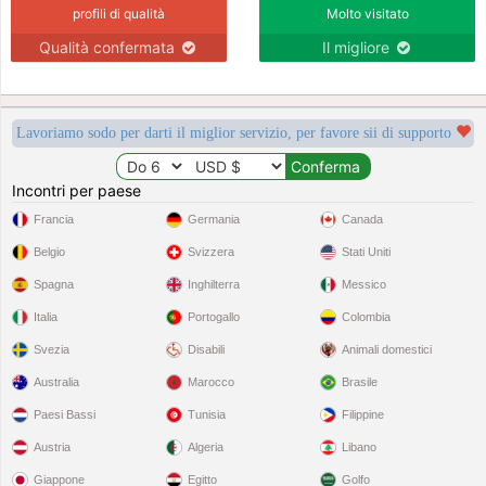
profili di qualità
Molto visitato
Qualità confermata
Il migliore
Lavoriamo sodo per darti il miglior servizio, per favore sii di supporto
Incontri per paese
Francia
Germania
Canada
Belgio
Svizzera
Stati Uniti
Spagna
Inghilterra
Messico
Italia
Portogallo
Colombia
Svezia
Disabili
Animali domestici
Australia
Marocco
Brasile
Paesi Bassi
Tunisia
Filippine
Austria
Algeria
Libano
Giappone
Egitto
Golfo