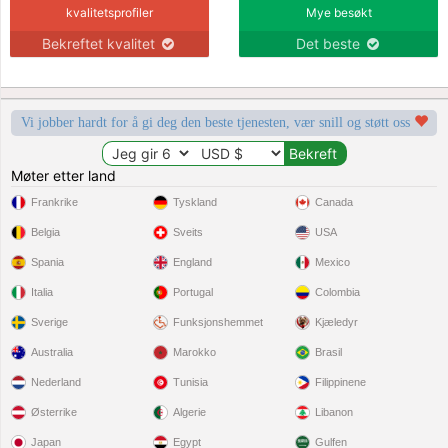
kvalitetsprofiler
Mye besøkt
Bekreftet kvalitet
Det beste
Vi jobber hardt for å gi deg den beste tjenesten, vær snill og støtt oss
Møter etter land
Frankrike
Tyskland
Canada
Belgia
Sveits
USA
Spania
England
Mexico
Italia
Portugal
Colombia
Sverige
Funksjonshemmet
Kjæledyr
Australia
Marokko
Brasil
Nederland
Tunisia
Filippinene
Østerrike
Algerie
Libanon
Japan
Egypt
Gulfen