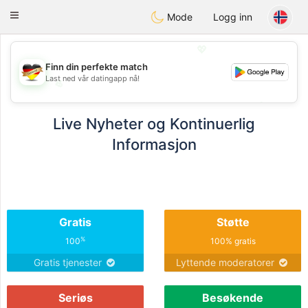
Deutsch
Dating
Toggle
Mode
Logg inn
navigation
💖
Finn din perfekte match
Last ned vår datingapp nå!
💖
💕
💕
Live Nyheter og Kontinuerlig
Informasjon
Gratis
Støtte
%
100
100% gratis
Gratis tjenester
Lyttende moderatorer
Seriøs
Besøkende