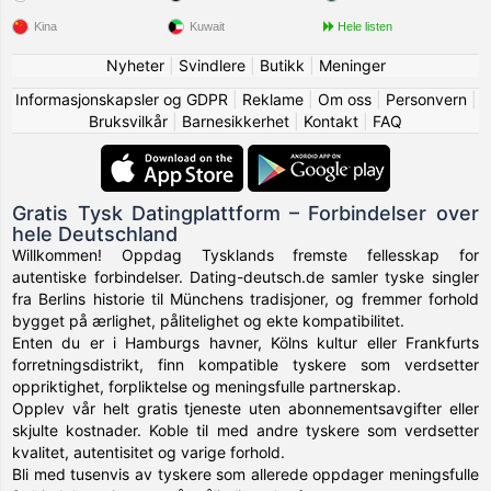
Kina
Kuwait
Hele listen
Nyheter
|
Svindlere
|
Butikk
|
Meninger
Informasjonskapsler og GDPR
|
Reklame
|
Om oss
|
Personvern
|
Bruksvilkår
|
Barnesikkerhet
|
Kontakt
|
FAQ
Gratis Tysk Datingplattform – Forbindelser over
hele Deutschland
Willkommen! Oppdag Tysklands fremste fellesskap for
autentiske forbindelser. Dating-deutsch.de samler tyske singler
fra Berlins historie til Münchens tradisjoner, og fremmer forhold
bygget på ærlighet, pålitelighet og ekte kompatibilitet.
Enten du er i Hamburgs havner, Kölns kultur eller Frankfurts
forretningsdistrikt, finn kompatible tyskere som verdsetter
oppriktighet, forpliktelse og meningsfulle partnerskap.
Opplev vår helt gratis tjeneste uten abonnementsavgifter eller
skjulte kostnader. Koble til med andre tyskere som verdsetter
kvalitet, autentisitet og varige forhold.
Bli med tusenvis av tyskere som allerede oppdager meningsfulle