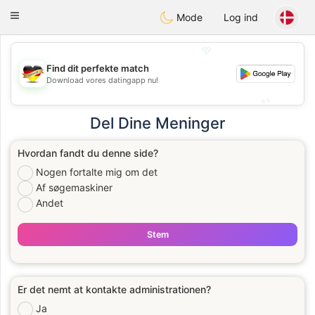
Deutsch
Dating
Toggle
Mode
Log ind
navigation
💖
Find dit perfekte match
💖
Download vores datingapp nu!
💕
💕
Del Dine Meninger
Hvordan fandt du denne side?
Nogen fortalte mig om det
Af søgemaskiner
Andet
Stem
Er det nemt at kontakte administrationen?
Ja