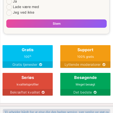
Ja
Lade være med
Jeg ved ikke
Stem
Gratis
Support
%
100
100% gratis
Gratis tjenester
Lyttende moderatorer
Seriøs
Besøgende
kvalitetsprofiler
Meget besøgt
Bekræftet kvalitet
Det bedste
Vi arbejder hårdt for at give dig den bedste service, vær venlig og støt os