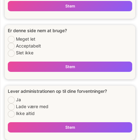
Stem
Er denne side nem at bruge?
Meget let
Acceptabelt
Slet ikke
Stem
Lever administrationen op til dine forventninger?
Ja
Lade være med
Ikke altid
Stem