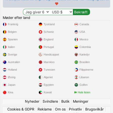
Møder efter land
Frankrig
Tyskland
Canada
Belgien
Schweiz
USA
Spanien
England
Mexico
Italien
Portugal
Colombia
Sverige
Handicappet
Kæledyr
Australien
Marokko
Brasilien
Holland
Tunesien
Filippinerne
Østrig
Algeriet
Libanon
Japan
Egypten
Golfen
Kina
Kuwait
Hele listen
Nyheder
|
Svindlere
|
Butik
|
Meninger
Cookies & GDPR
|
Reklame
|
Om os
|
Privatliv
|
Brugsvilkår
|