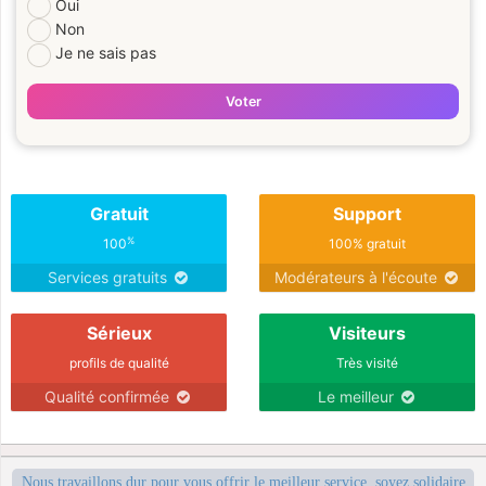
Oui
Non
Je ne sais pas
Voter
Gratuit
Support
%
100
100% gratuit
Services gratuits
Modérateurs à l'écoute
Sérieux
Visiteurs
profils de qualité
Très visité
Qualité confirmée
Le meilleur
Nous travaillons dur pour vous offrir le meilleur service, soyez solidaire