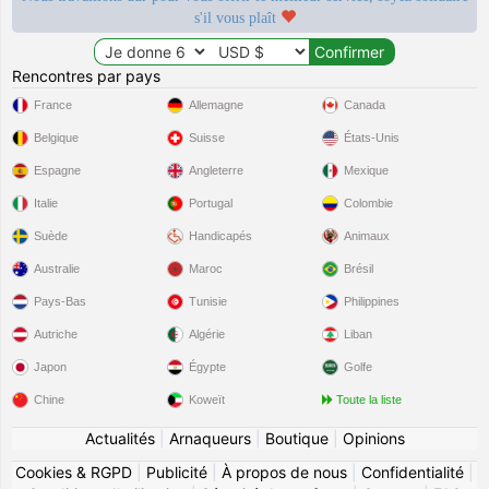
s'il vous plaît
Rencontres par pays
France
Allemagne
Canada
Belgique
Suisse
États-Unis
Espagne
Angleterre
Mexique
Italie
Portugal
Colombie
Suède
Handicapés
Animaux
Australie
Maroc
Brésil
Pays-Bas
Tunisie
Philippines
Autriche
Algérie
Liban
Japon
Égypte
Golfe
Chine
Koweït
Toute la liste
Actualités
|
Arnaqueurs
|
Boutique
|
Opinions
Cookies & RGPD
|
Publicité
|
À propos de nous
|
Confidentialité
|