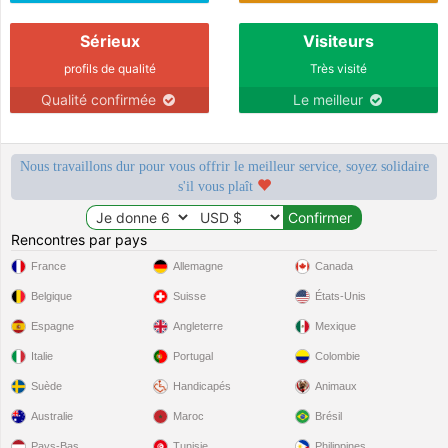
Sérieux
Visiteurs
profils de qualité
Très visité
Qualité confirmée
Le meilleur
Nous travaillons dur pour vous offrir le meilleur service, soyez solidaire
s'il vous plaît
Rencontres par pays
France
Allemagne
Canada
Belgique
Suisse
États-Unis
Espagne
Angleterre
Mexique
Italie
Portugal
Colombie
Suède
Handicapés
Animaux
Australie
Maroc
Brésil
Pays-Bas
Tunisie
Philippines