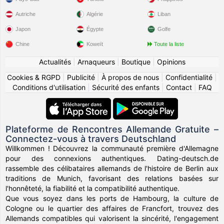
Autriche
Algérie
Liban
Japon
Égypte
Golfe
Chine
Koweït
Toute la liste
Actualités
|
Arnaqueurs
|
Boutique
|
Opinions
Cookies & RGPD
|
Publicité
|
À propos de nous
|
Confidentialité
|
Conditions d'utilisation
|
Sécurité des enfants
|
Contact
|
FAQ
Plateforme de Rencontres Allemande Gratuite –
Connectez-vous à travers Deutschland
Willkommen ! Découvrez la communauté première d'Allemagne
pour des connexions authentiques. Dating-deutsch.de
rassemble des célibataires allemands de l'histoire de Berlin aux
traditions de Munich, favorisant des relations basées sur
l'honnêteté, la fiabilité et la compatibilité authentique.
Que vous soyez dans les ports de Hambourg, la culture de
Cologne ou le quartier des affaires de Francfort, trouvez des
Allemands compatibles qui valorisent la sincérité, l'engagement