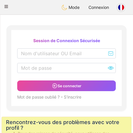
Deutsch
Dating
Toggle
Mode
Connexion
navigation
Session de Connexion Sécurisée
Se connecter
Mot de passe oublié ?
-
S'inscrire
Rencontrez-vous des problèmes avec votre
profil ?