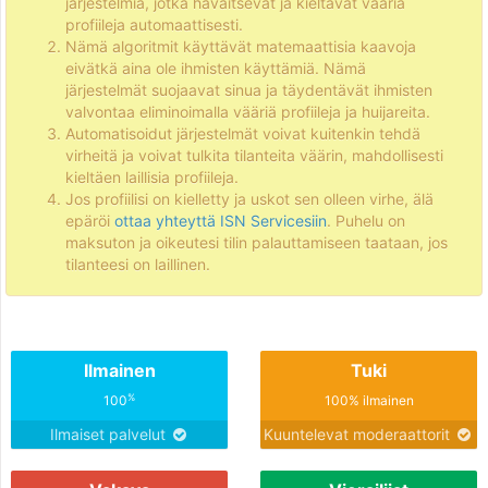
järjestelmiä, jotka havaitsevat ja kieltävät vääriä
profiileja automaattisesti.
Nämä algoritmit käyttävät matemaattisia kaavoja
eivätkä aina ole ihmisten käyttämiä. Nämä
järjestelmät suojaavat sinua ja täydentävät ihmisten
valvontaa eliminoimalla vääriä profiileja ja huijareita.
Automatisoidut järjestelmät voivat kuitenkin tehdä
virheitä ja voivat tulkita tilanteita väärin, mahdollisesti
kieltäen laillisia profiileja.
Jos profiilisi on kielletty ja uskot sen olleen virhe, älä
epäröi
ottaa yhteyttä ISN Servicesiin
. Puhelu on
maksuton ja oikeutesi tilin palauttamiseen taataan, jos
tilanteesi on laillinen.
Ilmainen
Tuki
%
100
100% ilmainen
Ilmaiset palvelut
Kuuntelevat moderaattorit