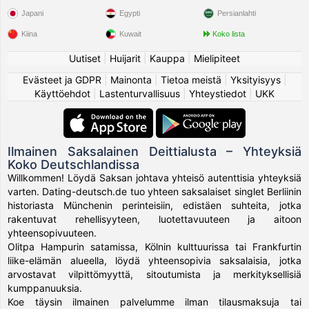
Japani
Egypti
Persianlahti
Kiina
Kuwait
Koko lista
Uutiset
|
Huijarit
|
Kauppa
|
Mielipiteet
Evästeet ja GDPR
|
Mainonta
|
Tietoa meistä
|
Yksityisyys
|
Käyttöehdot
|
Lastenturvallisuus
|
Yhteystiedot
|
UKK
Ilmainen Saksalainen Deittialusta – Yhteyksiä
Koko Deutschlandissa
Willkommen! Löydä Saksan johtava yhteisö autenttisia yhteyksiä
varten. Dating-deutsch.de tuo yhteen saksalaiset singlet Berliinin
historiasta Münchenin perinteisiin, edistäen suhteita, jotka
rakentuvat rehellisyyteen, luotettavuuteen ja aitoon
yhteensopivuuteen.
Olitpa Hampurin satamissa, Kölnin kulttuurissa tai Frankfurtin
liike-elämän alueella, löydä yhteensopivia saksalaisia, jotka
arvostavat vilpittömyyttä, sitoutumista ja merkityksellisiä
kumppanuuksia.
Koe täysin ilmainen palvelumme ilman tilausmaksuja tai