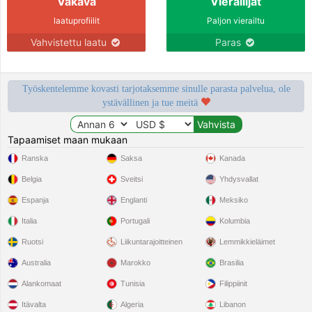
Vakava
Vierailijat
laatuprofiilit
Paljon vierailtu
Vahvistettu laatu
Paras
Työskentelemme kovasti tarjotaksemme sinulle parasta palvelua, ole
ystävällinen ja tue meitä
Tapaamiset maan mukaan
Ranska
Saksa
Kanada
Belgia
Sveitsi
Yhdysvallat
Espanja
Englanti
Meksiko
Italia
Portugali
Kolumbia
Ruotsi
Liikuntarajoitteinen
Lemmikkieläimet
Australia
Marokko
Brasilia
Alankomaat
Tunisia
Filippiinit
Itävalta
Algeria
Libanon