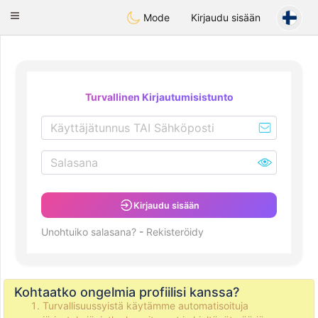
Deutsch
Dating
Toggle
Mode
Kirjaudu sisään
navigation
Turvallinen Kirjautumisistunto
Kirjaudu sisään
Unohtuiko salasana?
-
Rekisteröidy
Kohtaatko ongelmia profiilisi kanssa?
Turvallisuussyistä käytämme automatisoituja