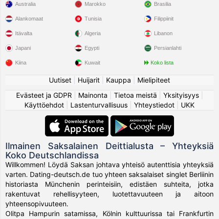
Australia
Marokko
Brasilia
Alankomaat
Tunisia
Filippiinit
Itävalta
Algeria
Libanon
Japani
Egypti
Persianlahti
Kiina
Kuwait
Koko lista
Uutiset
|
Huijarit
|
Kauppa
|
Mielipiteet
Evästeet ja GDPR
|
Mainonta
|
Tietoa meistä
|
Yksityisyys
|
Käyttöehdot
|
Lastenturvallisuus
|
Yhteystiedot
|
UKK
Ilmainen Saksalainen Deittialusta – Yhteyksiä
Koko Deutschlandissa
Willkommen! Löydä Saksan johtava yhteisö autenttisia yhteyksiä
varten. Dating-deutsch.de tuo yhteen saksalaiset singlet Berliinin
historiasta Münchenin perinteisiin, edistäen suhteita, jotka
rakentuvat rehellisyyteen, luotettavuuteen ja aitoon
yhteensopivuuteen.
Olitpa Hampurin satamissa, Kölnin kulttuurissa tai Frankfurtin