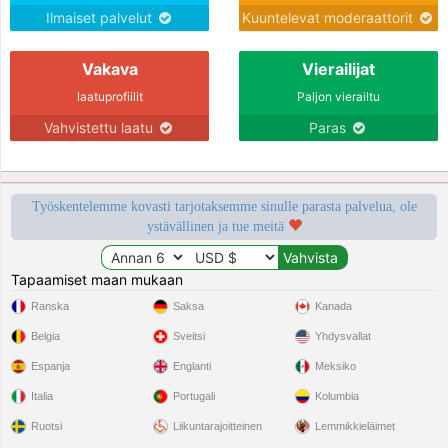
Ilmaiset palvelut
Kuuntelevat moderaattorit
Vakava
Vierailijat
laatuprofiilit
Paljon vierailtu
Vahvistettu laatu
Paras
Työskentelemme kovasti tarjotaksemme sinulle parasta palvelua, ole
ystävällinen ja tue meitä
Tapaamiset maan mukaan
Ranska
Saksa
Kanada
Belgia
Sveitsi
Yhdysvallat
Espanja
Englanti
Meksiko
Italia
Portugali
Kolumbia
Ruotsi
Liikuntarajoitteinen
Lemmikkieläimet