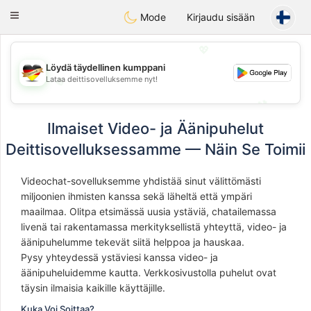
Deutsch
Dating
Toggle
Mode
Kirjaudu sisään
navigation
💖
Löydä täydellinen kumppani
Lataa deittisovelluksemme nyt!
💖
💕
💕
Ilmaiset Video- ja Äänipuhelut
Deittisovelluksessamme — Näin Se Toimii
Videochat-sovelluksemme yhdistää sinut välittömästi
miljoonien ihmisten kanssa sekä läheltä että ympäri
maailmaa. Olitpa etsimässä uusia ystäviä, chatailemassa
livenä tai rakentamassa merkityksellistä yhteyttä, video- ja
äänipuhelumme tekevät siitä helppoa ja hauskaa.
Pysy yhteydessä ystäviesi kanssa video- ja
äänipuheluidemme kautta. Verkkosivustolla puhelut ovat
täysin ilmaisia kaikille käyttäjille.
Kuka Voi Soittaa?