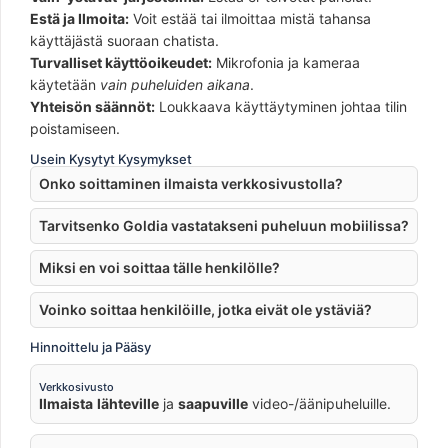
Estä ja Ilmoita:
Voit estää tai ilmoittaa mistä tahansa
käyttäjästä suoraan chatista.
Turvalliset käyttöoikeudet:
Mikrofonia ja kameraa
käytetään
vain puheluiden aikana
.
Yhteisön säännöt:
Loukkaava käyttäytyminen johtaa tilin
poistamiseen.
Usein Kysytyt Kysymykset
Onko soittaminen ilmaista verkkosivustolla?
Tarvitsenko Goldia vastatakseni puheluun mobiilissa?
Miksi en voi soittaa tälle henkilölle?
Voinko soittaa henkilöille, jotka eivät ole ystäviä?
Hinnoittelu ja Pääsy
Verkkosivusto
Ilmaista
lähteville
ja
saapuville
video-/äänipuheluille.