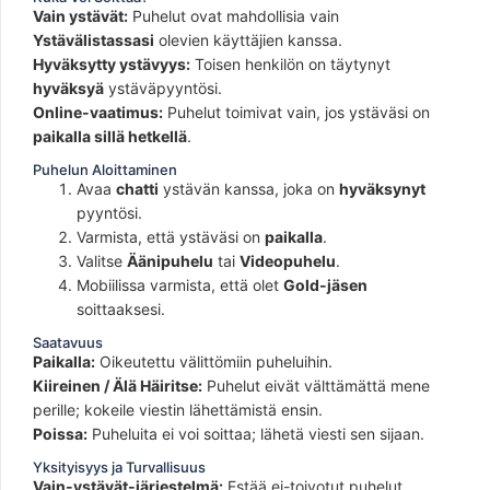
Vain ystävät:
Puhelut ovat mahdollisia vain
Ystävälistassasi
olevien käyttäjien kanssa.
Hyväksytty ystävyys:
Toisen henkilön on täytynyt
hyväksyä
ystäväpyyntösi.
Online-vaatimus:
Puhelut toimivat vain, jos ystäväsi on
paikalla sillä hetkellä
.
Puhelun Aloittaminen
Avaa
chatti
ystävän kanssa, joka on
hyväksynyt
pyyntösi.
Varmista, että ystäväsi on
paikalla
.
Valitse
Äänipuhelu
tai
Videopuhelu
.
Mobiilissa varmista, että olet
Gold-jäsen
soittaaksesi.
Saatavuus
Paikalla:
Oikeutettu välittömiin puheluihin.
Kiireinen / Älä Häiritse:
Puhelut eivät välttämättä mene
perille; kokeile viestin lähettämistä ensin.
Poissa:
Puheluita ei voi soittaa; lähetä viesti sen sijaan.
Yksityisyys ja Turvallisuus
Vain-ystävät-järjestelmä:
Estää ei-toivotut puhelut.