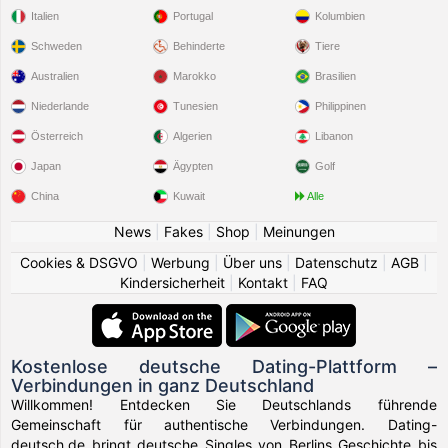
Italien
Portugal
Kolumbien
Schweden
Behinderte
Tiere
Australien
Marokko
Brasilien
Niederlande
Tunesien
Philippinen
Österreich
Algerien
Libanon
Japan
Ägypten
Golf
China
Kuwait
Alle
News
|
Fakes
|
Shop
|
Meinungen
Cookies & DSGVO
|
Werbung
|
Über uns
|
Datenschutz
|
AGB
|
Kindersicherheit
|
Kontakt
|
FAQ
Kostenlose deutsche Dating-Plattform –
Verbindungen in ganz Deutschland
Willkommen! Entdecken Sie Deutschlands führende
Gemeinschaft für authentische Verbindungen. Dating-
deutsch.de bringt deutsche Singles von Berlins Geschichte bis