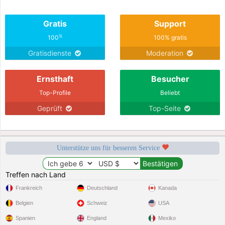
Gratis
Support
%
100
100% gratis
Gratisdienste
Moderation
Ernsthaft
Besucher
Top-Profile
Beliebt
Geprüft
Top-Seite
Unterstütze uns für besseren Service
Treffen nach Land
Frankreich
Deutschland
Kanada
Belgien
Schweiz
USA
Spanien
England
Mexiko