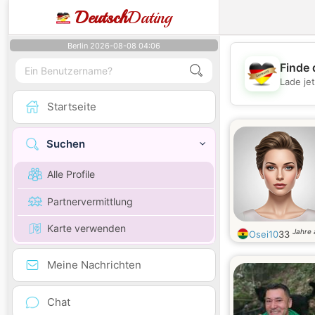
Deutsch
Dating
Berlin 2026-08-08 04:06
Finde 
Lade je
Startseite
Suchen
Alle Profile
Partnervermittlung
Karte verwenden
Jahre 
Osei10
33
Meine Nachrichten
Chat