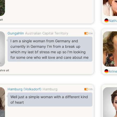
alt
Nath
Gungahlin
Australian Capital Territory
0.4
I am a single woman from Germany and
currently in Germany I'm from a break up
which my last bf stress me up so I'm looking
for some one who will love and care about me
ahre alt
Arin
Hamburg (Volksdorf)
Hamburg
0.5
Well just a simple woman with a different kind
of heart