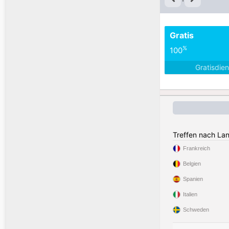
Gratis
%
100
Gratisdie
Treffen nach La
Frankreich
Belgien
Spanien
Italien
Schweden