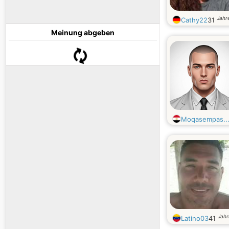
Jahre
Cathy22
31
Meinung abgeben
Moqasempas..
Jahr
Latino03
41