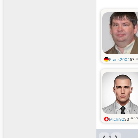
J
Frank2004
57
Jahre
Michi92
33
1