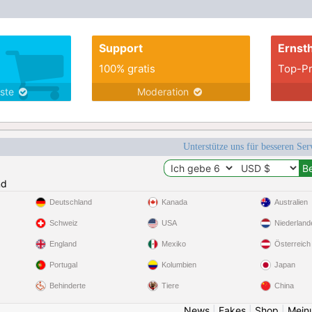
Support
Ernsth
100% gratis
Top-Pr
nste
Moderation
Unterstütze uns für besseren Se
nd
Deutschland
Kanada
Australien
Schweiz
USA
Niederland
England
Mexiko
Österreich
Portugal
Kolumbien
Japan
Behinderte
Tiere
China
News
|
Fakes
|
Shop
|
Mein