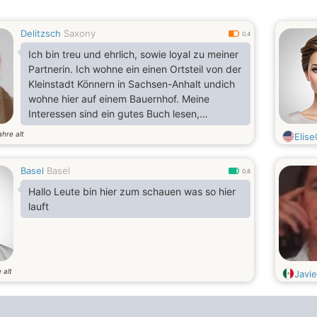
Delitzsch
Saxony
0.4
Ich bin treu und ehrlich, sowie loyal zu meiner
Partnerin. Ich wohne ein einen Ortsteil von der
Kleinstadt Könnern in Sachsen-Anhalt undich
wohne hier auf einem Bauernhof. Meine
Interessen sind ein gutes Buch lesen,
spazieren gehen Tiere und Landwirtschaft
ahre alt
Elis
und Internet
Basel
Basel
0.8
Hallo Leute bin hier zum schauen was so hier
lauft
 alt
Javie