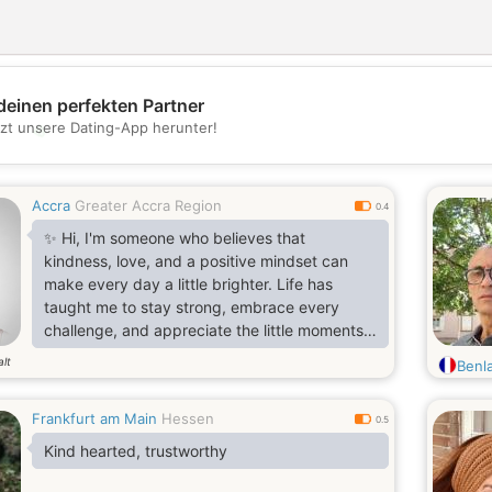
deinen perfekten Partner
💖
tzt unsere Dating-App herunter!
💕
Accra
Greater Accra Region
0.4
✨ Hi, I'm someone who believes that
kindness, love, and a positive mindset can
make every day a little brighter. Life has
taught me to stay strong, embrace every
challenge, and appreciate the little moments
that bring happiness. I enjoy learning new
alt
Benl
things, growing as a person, and surrounding
myself with positive energy. Thank you for
Frankfurt am Main
Hessen
stopping by my page—I hope my journey
0.5
inspires you, and I can't wait to connect with
Kind hearted, trustworthy
amazing people from all around the world. 💕
🌸