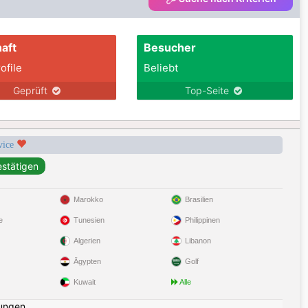
aft
Besucher
ofile
Beliebt
Geprüft
Top-Seite
rvice
Marokko
Brasilien
e
Tunesien
Philippinen
Algerien
Libanon
Ägypten
Golf
Kuwait
Alle
ungen