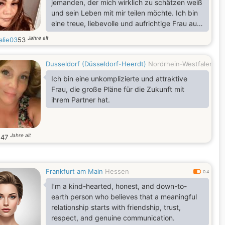
jemanden, der mich wirklich zu schätzen weiß
und sein Leben mit mir teilen möchte. Ich bin
eine treue, liebevolle und aufrichtige Frau auf
der Suche nach einem echten Gentleman. Ich
Jahre alt
alie03
53
spiele keine Spielchen – sag mir also: Bist du
bereit für etwas Echtes?
Dusseldorf (Düsseldorf-Heerdt)
Nordrhein-Westfalen
0
Ich bin eine unkomplizierte und attraktive
Frau, die große Pläne für die Zukunft mit
ihrem Partner hat.
Jahre alt
e
47
Frankfurt am Main
Hessen
0.4
I’m a kind-hearted, honest, and down-to-
earth person who believes that a meaningful
relationship starts with friendship, trust,
respect, and genuine communication.