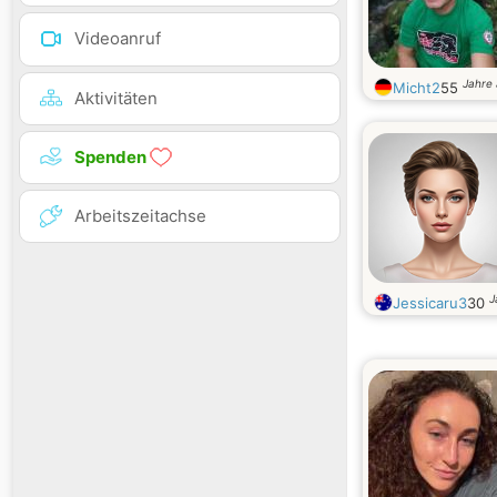
Videoanruf
Jahre 
Micht2
55
Aktivitäten
Spenden
Arbeitszeitachse
J
Jessicaru3
30