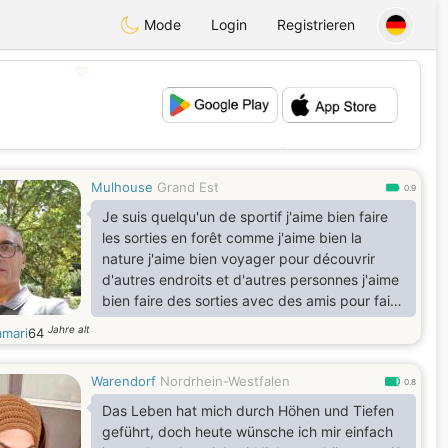
Mode
Login
Registrieren
💖
💕
Mulhouse
Grand Est
0.9
Je suis quelqu'un de sportif j'aime bien faire
les sorties en forêt comme j'aime bien la
nature j'aime bien voyager pour découvrir
d'autres endroits et d'autres personnes j'aime
bien faire des sorties avec des amis pour faire
des jeux de société je suis quelqu'un de
Jahre alt
amari
64
attentionné et sensible et généreux reux
honnête et sincère est sérieux
Warendorf
Nordrhein-Westfalen
0.8
Das Leben hat mich durch Höhen und Tiefen
geführt, doch heute wünsche ich mir einfach