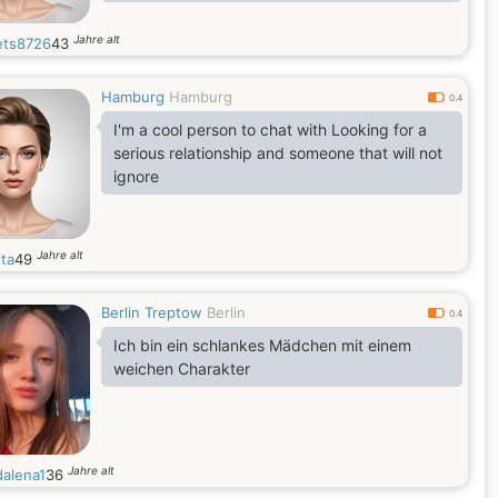
Jahre alt
ts8726
43
Hamburg
Hamburg
0.4
I'm a cool person to chat with Looking for a
serious relationship and someone that will not
ignore
Jahre alt
ita
49
Berlin Treptow
Berlin
0.4
Ich bin ein schlankes Mädchen mit einem
weichen Charakter
Jahre alt
alena1
36