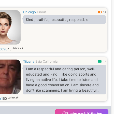
Chicago
Illinois
0.4
Kind , truthful, respectful, responsible
Jahre alt
e0098
45
Tijuana
Baja California
0.7
I am a respectful and caring person, well-
educated and kind. I like doing sports and
living an active life. I take time to listen and
have a good conversation. I am sincere and
don't like scammers. I am living a beautiful
life. I like to travel and know new places and
Jahre alt
r1
60
meet people. I do not send or loan money to
anyone, so please do not ask.
Suche nach Kriterien