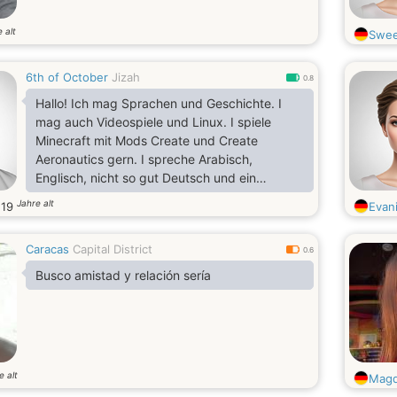
 alt
Swee
6th of October
Jizah
0.8
Hallo! Ich mag Sprachen und Geschichte. I
mag auch Videospiele und Linux. I spiele
Minecraft mit Mods Create und Create
Aeronautics gern. I spreche Arabisch,
Englisch, nicht so gut Deutsch und ein
bisschen Russisch
Jahre alt
.
19
Evan
Caracas
Capital District
0.6
Busco amistad y relación sería
e alt
Magd