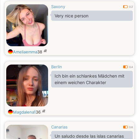
Saxony
0.2
Very nice person
歳
Ameliaemma
38
Berlin
0.4
Ich bin ein schlankes Mädchen mit
einem weichen Charakter
歳
Magdalena1
36
Canarias
0.6
Un saludo desde las islas canarias