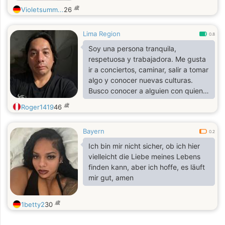
歳
Violetsumm...
26
Lima Region
0.8
Soy una persona tranquila,
respetuosa y trabajadora. Me gusta
ir a conciertos, caminar, salir a tomar
algo y conocer nuevas culturas.
Busco conocer a alguien con quien
compartir buenos momentos y una
歳
Roger1419
46
conexión genuina.
Bayern
0.2
Ich bin mir nicht sicher, ob ich hier
vielleicht die Liebe meines Lebens
finden kann, aber ich hoffe, es läuft
mir gut, amen
歳
1betty2
30