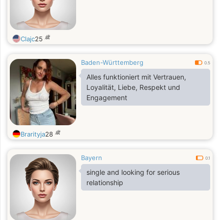
歳
Clajc
25
Baden-Württemberg
0.5
Alles funktioniert mit Vertrauen,
Loyalität, Liebe, Respekt und
Engagement
歳
Brarityja
28
Bayern
0.1
single and looking for serious
relationship