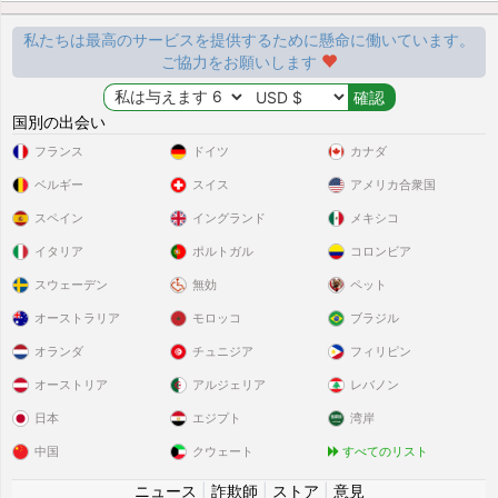
私たちは最高のサービスを提供するために懸命に働いています。
ご協力をお願いします
国別の出会い
フランス
ドイツ
カナダ
ベルギー
スイス
アメリカ合衆国
スペイン
イングランド
メキシコ
イタリア
ポルトガル
コロンビア
スウェーデン
無効
ペット
オーストラリア
モロッコ
ブラジル
オランダ
チュニジア
フィリピン
オーストリア
アルジェリア
レバノン
日本
エジプト
湾岸
中国
クウェート
すべてのリスト
ニュース
|
詐欺師
|
ストア
|
意見