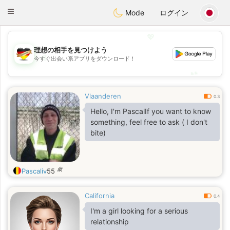
Deutsch
Dating
Toggle
Mode
ログイン
navigation
💖
理想の相手を見つけよう
💖
今すぐ出会い系アプリをダウンロード！
💕
💕
Vlaanderen
0.3
Hello, I'm PascalIf you want to know
something, feel free to ask ( I don't
bite)
歳
Pascaliv
55
California
0.4
I'm a girl looking for a serious
relationship