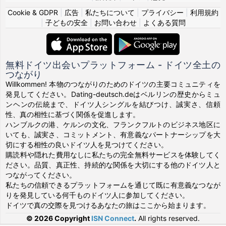
Cookie & GDPR
|
広告
|
私たちについて
|
プライバシー
|
利用規約
|
子どもの安全
|
お問い合わせ
|
よくある質問
無料ドイツ出会いプラットフォーム - ドイツ全土の
つながり
Willkommen! 本物のつながりのためのドイツの主要コミュニティを
発見してください。Dating-deutsch.deはベルリンの歴史からミュ
ンヘンの伝統まで、ドイツ人シングルを結びつけ、誠実さ、信頼
性、真の相性に基づく関係を促進します。
ハンブルクの港、ケルンの文化、フランクフルトのビジネス地区に
いても、誠実さ、コミットメント、有意義なパートナーシップを大
切にする相性の良いドイツ人を見つけてください。
購読料や隠れた費用なしに私たちの完全無料サービスを体験してく
ださい。品質、真正性、持続的な関係を大切にする他のドイツ人と
つながってください。
私たちの信頼できるプラットフォームを通じて既に有意義なつなが
りを発見している何千ものドイツ人に参加してください。
ドイツで真の交際を見つけるあなたの旅はここから始まります。
© 2026 Copyright
ISN Connect
.
All rights reserved.