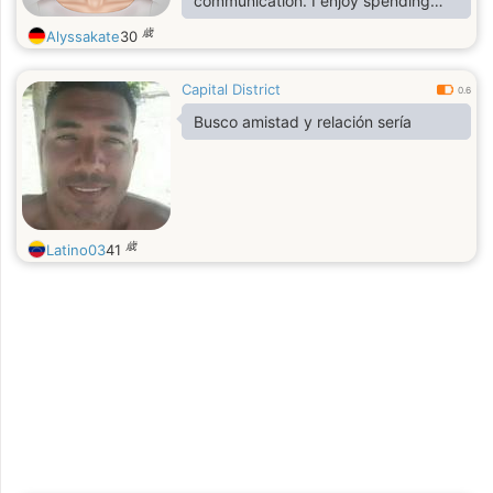
communication. I enjoy spending
quality time with the people I care
歳
Alyssakate
30
about and believe the best
relationships are built on friendship
Capital District
and mutual support. I'm hoping to
0.6
meet a sincere man who is ready for
Busco amistad y relación sería
a committed relationship and wants
to build a happy future together.
歳
Latino03
41