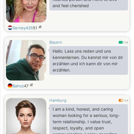
and feel cherished
歳
Serriey435
51
Bayern
0.8
Hallo. Lass uns reden und uns
kennenlernen. Du kannst mir von dir
erzählen und ich kann dir von mir
erzählen.
歳
Bahoz
47
Hamburg
0.4
I am a kind, honest, and caring
woman looking for a serious, long-
term relationship. I value trust,
respect, loyalty, and open