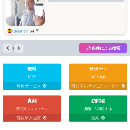
歳
Canario71
54
1
条件による検索
無料
サポート
%
100
100%無料
無料サービス
聞く耳を持つモデレーター
真剣
訪問者
高品質プロフィール
頻繁に訪問される
確認済み品質
最高