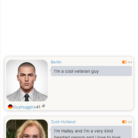
Berlin
0.4
I'm a cool veteran guy
歳
Guyhuggins
41
Zuid-Holland
0.5
I'm Hailey and i'm a very kind
hearted person and i love to love