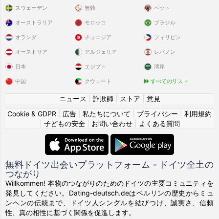
Benlamari
さんが
Helene12
さんのプロフィールを高く
3 時間
スウェーデン
無効
ペット
評価しました
オーストラリア
モロッコ
ブラジル
オランダ
チュニジア
フィリピン
Benlamari
さんが
Syl122113
さんのプロフィールを高く
3 時間
評価しました
オーストリア
アルジェリア
レバノン
日本
エジプト
湾岸
Benlamari
さんが
Irina1991
さんのプロフィールを高く
3 時間
中国
クウェート
すべてのリスト
評価しました
ニュース
|
詐欺師
|
ストア
|
意見
Benlamari
さんが
Victorib
さんのプロフィールを高く評
3 時間
Cookie & GDPR
|
広告
|
私たちについて
|
プライバシー
|
利用規約
価しました
|
子どもの安全
|
お問い合わせ
|
よくある質問
Ghibg
對他的個人資料進行了更新
3 時間
無料ドイツ出会いプラットフォーム - ドイツ全土の
Benlamari
さんが
Patszia2
さんのプロフィールを高く評
3 時間
つながり
価しました
Willkommen! 本物のつながりのためのドイツの主要コミュニティを
発見してください。Dating-deutsch.deはベルリンの歴史からミュ
Benlamari
さんが
Minsa
さんのプロフィールを高く評価
3 時間
ンヘンの伝統まで、ドイツ人シングルを結びつけ、誠実さ、信頼
しました
性、真の相性に基づく関係を促進します。