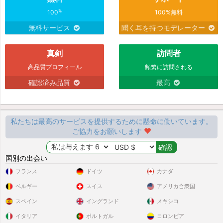
Nice looking man rich
%
100
100%無料
無料サービス
聞く耳を持つモデレーター
Benlamari
さんが
Verabae27
さんのプロフィールを高く
2 時間
評価しました
真剣
訪問者
Benlamari
さんが
Sweet33
さんのプロフィールを高く評
2 時間
高品質プロフィール
頻繁に訪問される
価しました
確認済み品質
最高
Benlamari
さんが
Mariebo123
さんのプロフィールを高
2 時間
く評価しました
私たちは最高のサービスを提供するために懸命に働いています。
Benlamari
さんが
Yanka
さんのプロフィールを高く評価
2 時間
ご協力をお願いします
しました
国別の出会い
Benlamari
さんが
Cowgirlsmi
さんのプロフィールを高
3 時間
フランス
ドイツ
カナダ
く評価しました
ベルギー
スイス
アメリカ合衆国
Benlamari
さんが
Hummel
さんのプロフィールを高く評
3 時間
スペイン
イングランド
メキシコ
価しました
イタリア
ポルトガル
コロンビア