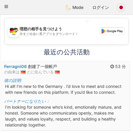
Deutsch
Dating
Toggle
Mode
ログイン
navigation
💖
理想の相手を見つけよう
今すぐ出会い系アプリをダウンロード！
💖
💕
💕
最近の公共活動
Ferragni06
創建了一個帳戶
53 分
の由来は
とに住んでいる
彼の説明:
Hi all! I’m new to the Germany . I’d love to meet and connect
with new friends on this platform. If you’d like to connect.
パートナーになりたい：
I’m looking for someone who’s kind, emotionally mature, and
honest. Someone who communicates openly, makes me
laugh, and values loyalty, respect, and building a healthy
relationship together.