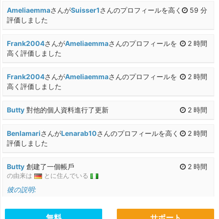
Ameliaemma
さんが
Suisser1
さんのプロフィールを高く
59 分
評価しました
Frank2004
さんが
Ameliaemma
さんのプロフィールを
2 時間
高く評価しました
Frank2004
さんが
Ameliaemma
さんのプロフィールを
2 時間
高く評価しました
Butty
對他的個人資料進行了更新
2 時間
Benlamari
さんが
Lenarab10
さんのプロフィールを高く
2 時間
評価しました
Butty
創建了一個帳戶
2 時間
の由来は
とに住んでいる
彼の説明:
Am single I need real love
パートナーになりたい：
無料
サポート