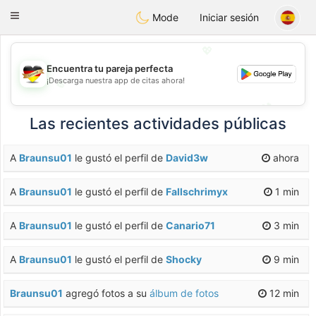
Deutsch
Dating
Toggle
Mode
Iniciar sesión
navigation
💖
Encuentra tu pareja perfecta
¡Descarga nuestra app de citas ahora!
💖
💕
💕
Las recientes actividades públicas
A
Braunsu01
le gustó el perfil de
David3w
ahora
A
Braunsu01
le gustó el perfil de
Fallschrimyx
1 min
A
Braunsu01
le gustó el perfil de
Canario71
3 min
A
Braunsu01
le gustó el perfil de
Shocky
9 min
Braunsu01
agregó fotos a su
álbum de fotos
12 min