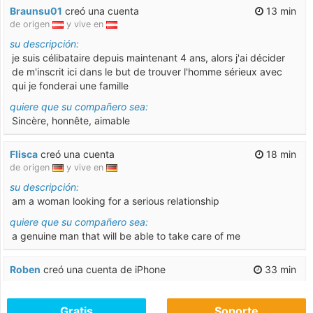
Braunsu01
creó una cuenta
13 min
de origen
y vive en
su descripción:
je suis célibataire depuis maintenant 4 ans, alors j'ai décider
de m'inscrit ici dans le but de trouver l'homme sérieux avec
qui je fonderai une famille
quiere que su compañero sea:
Sincère, honnête, aimable
Flisca
creó una cuenta
18 min
de origen
y vive en
su descripción:
am a woman looking for a serious relationship
quiere que su compañero sea:
a genuine man that will be able to take care of me
Roben
creó una cuenta de iPhone
33 min
Mariav676
ha subido una nueva foto de perfil
1 hor.
Gratis
Soporte