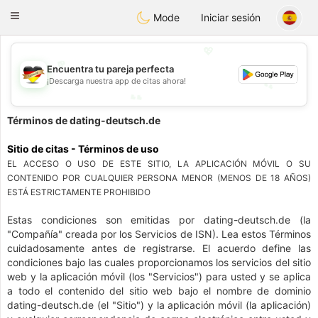
Deutsch
Dating
Toggle
Mode
Iniciar sesión
navigation
💖
Encuentra tu pareja perfecta
💕
¡Descarga nuestra app de citas ahora!
💕
💖
Términos de dating-deutsch.de
Sitio de citas - Términos de uso
EL ACCESO O USO DE ESTE SITIO, LA APLICACIÓN MÓVIL O SU
CONTENIDO POR CUALQUIER PERSONA MENOR (MENOS DE 18 AÑOS)
ESTÁ ESTRICTAMENTE PROHIBIDO
Estas condiciones son emitidas por dating-deutsch.de (la
"Compañía" creada por los Servicios de ISN). Lea estos Términos
cuidadosamente antes de registrarse. El acuerdo define las
condiciones bajo las cuales proporcionamos los servicios del sitio
web y la aplicación móvil (los "Servicios") para usted y se aplica
a todo el contenido del sitio web bajo el nombre de dominio
dating-deutsch.de (el "Sitio") y la aplicación móvil (la aplicación)