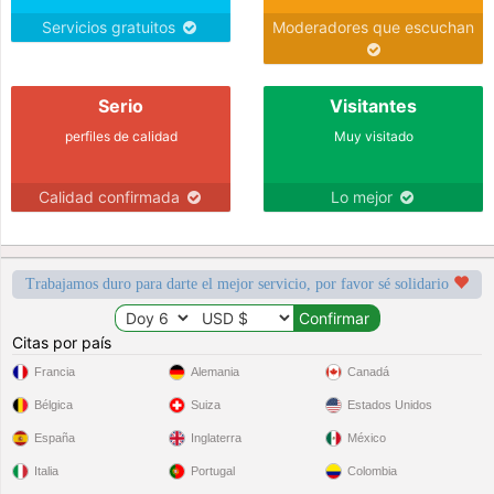
Servicios gratuitos
Moderadores que escuchan
Serio
Visitantes
perfiles de calidad
Muy visitado
Calidad confirmada
Lo mejor
Trabajamos duro para darte el mejor servicio, por favor sé solidario
Citas por país
Francia
Alemania
Canadá
Bélgica
Suiza
Estados Unidos
España
Inglaterra
México
Italia
Portugal
Colombia