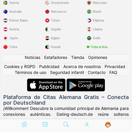
Suecia
Desactivado
Mascotas
Australia
Marruecos
Brasil
Países Bajos
Túnez
Filipinas
Austria
Argelia
Líbano
Japón
Egipto
Golfo
China
Kuwait
Toda la lista
Noticias
|
Estafadores
|
Tienda
|
Opiniones
Cookies y RGPD
|
Publicidad
|
Acerca de nosotros
|
Privacidad
|
Términos de uso
|
Seguridad infantil
|
Contacto
|
FAQ
Plataforma de Citas Alemana Gratis – Conecta
por Deutschland
¡Willkommen! Descubre la comunidad principal de Alemania para
conexiones auténticas. Dating-deutsch.de reúne solteros
alemanes desde la historia de Berlín hasta las tradiciones de
Múnich, fomentando relaciones basadas en honestidad,
confiabilidad y compatibilidad auténtica.