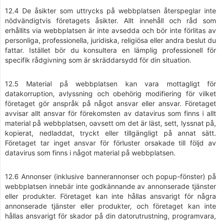
12.4 De åsikter som uttrycks på webbplatsen återspeglar inte
nödvändigtvis företagets åsikter. Allt innehåll och råd som
erhållits via webbplatsen är inte avsedda och bör inte förlitas av
personliga, professionella, juridiska, religiösa eller andra beslut du
fattar. Istället bör du konsultera en lämplig professionell för
specifik rådgivning som är skräddarsydd för din situation.
12.5 Material på webbplatsen kan vara mottagligt för
datakorruption, avlyssning och obehörig modifiering för vilket
företaget gör anspråk på något ansvar eller ansvar. Företaget
avvisar allt ansvar för förekomsten av datavirus som finns i allt
material på webbplatsen, oavsett om det är läst, sett, lyssnat på,
kopierat, nedladdat, tryckt eller tillgängligt på annat sätt.
Företaget tar inget ansvar för förluster orsakade till följd av
datavirus som finns i något material på webbplatsen.
12.6 Annonser (inklusive bannerannonser och popup-fönster) på
webbplatsen innebär inte godkännande av annonserade tjänster
eller produkter. Företaget kan inte hållas ansvarigt för några
annonserade tjänster eller produkter, och företaget kan inte
hållas ansvarigt för skador på din datorutrustning, programvara,