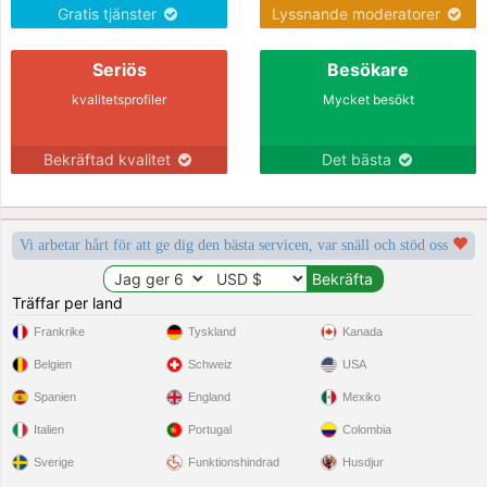
Gratis tjänster
Lyssnande moderatorer
Seriös
Besökare
kvalitetsprofiler
Mycket besökt
Bekräftad kvalitet
Det bästa
Vi arbetar hårt för att ge dig den bästa servicen, var snäll och stöd oss
Träffar per land
Frankrike
Tyskland
Kanada
Belgien
Schweiz
USA
Spanien
England
Mexiko
Italien
Portugal
Colombia
Sverige
Funktionshindrad
Husdjur