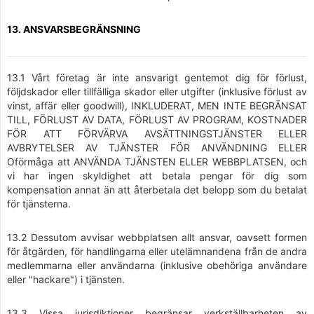
13. ANSVARSBEGRÄNSNING
13.1 Vårt företag är inte ansvarigt gentemot dig för förlust,
följdskador eller tillfälliga skador eller utgifter (inklusive förlust av
vinst, affär eller goodwill), INKLUDERAT, MEN INTE BEGRÄNSAT
TILL, FÖRLUST AV DATA, FÖRLUST AV PROGRAM, KOSTNADER
FÖR ATT FÖRVÄRVA AVSÄTTNINGSTJÄNSTER ELLER
AVBRYTELSER AV TJÄNSTER FÖR ANVÄNDNING ELLER
Oförmåga att ANVÄNDA TJÄNSTEN ELLER WEBBPLATSEN, och
vi har ingen skyldighet att betala pengar för dig som
kompensation annat än att återbetala det belopp som du betalat
för tjänsterna.
13.2 Dessutom avvisar webbplatsen allt ansvar, oavsett formen
för åtgärden, för handlingarna eller utelämnandena från de andra
medlemmarna eller användarna (inklusive obehöriga användare
eller "hackare") i tjänsten.
13.3 Vissa jurisdiktioner begränsar verkställbarheten av