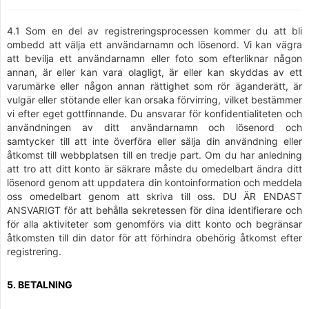
4.1 Som en del av registreringsprocessen kommer du att bli
ombedd att välja ett användarnamn och lösenord. Vi kan vägra
att bevilja ett användarnamn eller foto som efterliknar någon
annan, är eller kan vara olagligt, är eller kan skyddas av ett
varumärke eller någon annan rättighet som rör äganderätt, är
vulgär eller stötande eller kan orsaka förvirring, vilket bestämmer
vi efter eget gottfinnande. Du ansvarar för konfidentialiteten och
användningen av ditt användarnamn och lösenord och
samtycker till att inte överföra eller sälja din användning eller
åtkomst till webbplatsen till en tredje part. Om du har anledning
att tro att ditt konto är säkrare måste du omedelbart ändra ditt
lösenord genom att uppdatera din kontoinformation och meddela
oss omedelbart genom att skriva till oss. DU ÄR ENDAST
ANSVARIGT för att behålla sekretessen för dina identifierare och
för alla aktiviteter som genomförs via ditt konto och begränsar
åtkomsten till din dator för att förhindra obehörig åtkomst efter
registrering.
5. BETALNING