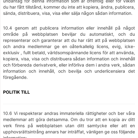
undantag för denna information som är offentlig eller för vilken
du har fått tillstånd, kommer du inte att kopiera, ändra, publicera,
sända, distribuera, visa, visa eller sälja någon sådan information.
10.4 genom att publicera information eller innehåll på något
område på webbplatsen beviljar du automatiskt, och du
representerar och garanterar att du har rätt att på webbplatsen
och andra medlemmar ge en oåterkallelig licens, evig, icke-
exklusiv , fullt betald, världsomspännande licens för att använda,
kopiera, visa, visa och distribuera sådan information och innehåll
och förbereda derivatverk, eller införliva dem i andra verk, sådan
information och innehåll, och bevilja och underlicensiera det
föregående.
POLITIK TILL
10.6 Vi respekterar andras immateriella rättigheter och ber våra
medlemmar att göra detsamma. Om du tror att en kopia av ditt
verk finns på webbplatsen utan ditt samtycke eller att en
upphovsrättsintrång annars har inträffat, vänligen ge oss följande
information: