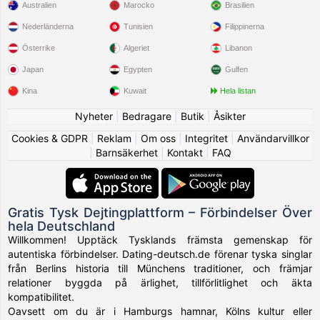
Australien
Marocko
Brasilien
Nederländerna
Tunisien
Filippinerna
Österrike
Algeriet
Libanon
Japan
Egypten
Gulfen
Kina
Kuwait
Hela listan
Nyheter
|
Bedragare
|
Butik
|
Åsikter
Cookies & GDPR
|
Reklam
|
Om oss
|
Integritet
|
Användarvillkor
|
Barnsäkerhet
|
Kontakt
|
FAQ
Gratis Tysk Dejtingplattform – Förbindelser Över
hela Deutschland
Willkommen! Upptäck Tysklands främsta gemenskap för
autentiska förbindelser. Dating-deutsch.de förenar tyska singlar
från Berlins historia till Münchens traditioner, och främjar
relationer byggda på ärlighet, tillförlitlighet och äkta
kompatibilitet.
Oavsett om du är i Hamburgs hamnar, Kölns kultur eller