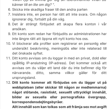
känner till en lite om dig? "
.
Skicka inte skadliga fraser till den andra parten
Insistera inte, en person har rätt att inte svara. Om någon
ignorerar dig, fortsätt på din väg.
Det är strängt förbjudet att skapa flera konton i vår
ansökan.
Ett konto som redan har förbjudits av administrationen har
inte längre rätt att öppna ett nytt konto hos oss.
Vi blockerar alla profiler som registrerar en personlig eller
undersökt beskrivning, meningslös eller inte relaterad till
det önskade syftet.
Ditt konto avvisas om du loggar in med en privat, dold eller
opålitlig IP-anslutning (IP-adress). Det kommer också att
avvisas om du väljer ett land där du inte befinner dig för
närvarande. ditto, samma villkor gäller för ditt
ursprungsland.
Ditt konto kommer att förbjudas om du lägger ut på
webbplatsen (eller skickar till någon av medlemmarna)
något stötande, rasistiskt, sexuellt uttryckligt innehåll,
bilder av sexuella eller pornografiska övergrepp,
korrespondensdejtingsbyråer.
Allt innehåll som kan tolkas som att främja sex mot avgift