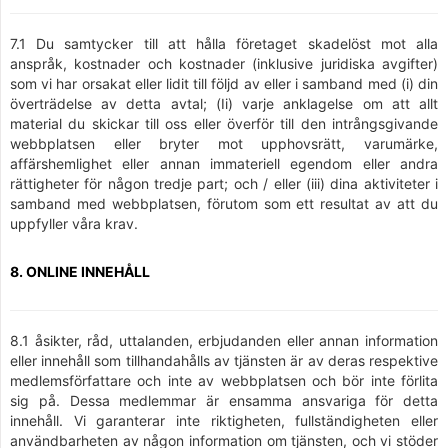
7.1 Du samtycker till att hålla företaget skadelöst mot alla
anspråk, kostnader och kostnader (inklusive juridiska avgifter)
som vi har orsakat eller lidit till följd av eller i samband med (i) din
överträdelse av detta avtal; (Ii) varje anklagelse om att allt
material du skickar till oss eller överför till den intrångsgivande
webbplatsen eller bryter mot upphovsrätt, varumärke,
affärshemlighet eller annan immateriell egendom eller andra
rättigheter för någon tredje part; och / eller (iii) dina aktiviteter i
samband med webbplatsen, förutom som ett resultat av att du
uppfyller våra krav.
8. ONLINE INNEHÅLL
8.1 åsikter, råd, uttalanden, erbjudanden eller annan information
eller innehåll som tillhandahålls av tjänsten är av deras respektive
medlemsförfattare och inte av webbplatsen och bör inte förlita
sig på. Dessa medlemmar är ensamma ansvariga för detta
innehåll. Vi garanterar inte riktigheten, fullständigheten eller
användbarheten av någon information om tjänsten, och vi stöder