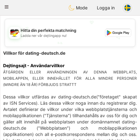
Deutsch
Dating
Toggle
Mode
Logga in
navigation
💖
Hitta din perfekta matchning
💕
Ladda ner vår dejtingapp nu!
💕
💖
Villkor för dating-deutsch.de
Dejtingsajt - Användarvillkor
ÅTGÄRDEN ELLER ANVÄNDNINGEN AV DENNA WEBBPLATS,
MOBILAPPEN, ELLER INNEHÅLLET FÖR ALLA MINDRE PERSONER
(MINDRE ÄN 18 ÅR) FÖRBJUDS STRATTT
Dessa villkor utfärdas av dating-deutsch.de("företaget" skapat
av ISN Services). Läs dessa villkor noga innan du registrerar dig.
Avtalet definierar de villkor under vilka webbplatstjänsterna och
mobilapplikationen ("Tjänsterna") tillhandahålls av oss för dig och
gäller allt innehåll på webbplatsen under domännamnet dating-
deutsch.de ("Webbplatsen") och mobilapplikationen
(applikationen) och all e-postkorrespondens mellan dig och oss.