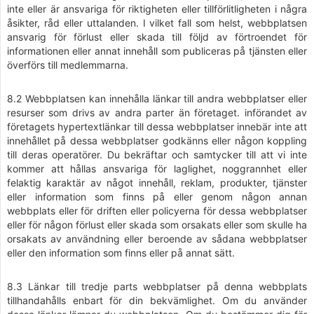
inte eller är ansvariga för riktigheten eller tillförlitligheten i några
åsikter, råd eller uttalanden. I vilket fall som helst, webbplatsen
ansvarig för förlust eller skada till följd av förtroendet för
informationen eller annat innehåll som publiceras på tjänsten eller
överförs till medlemmarna.
8.2 Webbplatsen kan innehålla länkar till andra webbplatser eller
resurser som drivs av andra parter än företaget. införandet av
företagets hypertextlänkar till dessa webbplatser innebär inte att
innehållet på dessa webbplatser godkänns eller någon koppling
till deras operatörer. Du bekräftar och samtycker till att vi inte
kommer att hållas ansvariga för laglighet, noggrannhet eller
felaktig karaktär av något innehåll, reklam, produkter, tjänster
eller information som finns på eller genom någon annan
webbplats eller för driften eller policyerna för dessa webbplatser
eller för någon förlust eller skada som orsakats eller som skulle ha
orsakats av användning eller beroende av sådana webbplatser
eller den information som finns eller på annat sätt.
8.3 Länkar till tredje parts webbplatser på denna webbplats
tillhandahålls enbart för din bekvämlighet. Om du använder