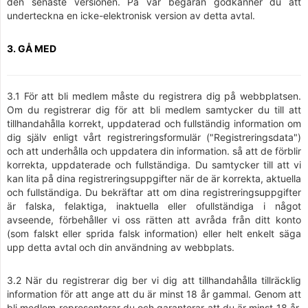
den senaste versionen. På vår begäran godkänner du att
underteckna en icke-elektronisk version av detta avtal.
3. GÅ MED
3.1 För att bli medlem måste du registrera dig på webbplatsen.
Om du registrerar dig för att bli medlem samtycker du till att
tillhandahålla korrekt, uppdaterad och fullständig information om
dig själv enligt vårt registreringsformulär ("Registreringsdata")
och att underhålla och uppdatera din information. så att de förblir
korrekta, uppdaterade och fullständiga. Du samtycker till att vi
kan lita på dina registreringsuppgifter när de är korrekta, aktuella
och fullständiga. Du bekräftar att om dina registreringsuppgifter
är falska, felaktiga, inaktuella eller ofullständiga i något
avseende, förbehåller vi oss rätten att avråda från ditt konto
(som falskt eller sprida falsk information) eller helt enkelt säga
upp detta avtal och din användning av webbplats.
3.2 När du registrerar dig ber vi dig att tillhandahålla tillräcklig
information för att ange att du är minst 18 år gammal. Genom att
bli medlem representerar du och garanterar att du är minst 18 år,