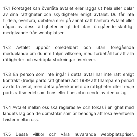
17.1 Företaget kan överlåta avtalet eller lägga ut hela eller delar
av sina rättigheter och skyldigheter enligt avtalet. Du får inte
tilldela, överföra, debitera eller på annat sätt hantera Avtalet eller
någon av dess rättigheter enligt det utan föregående skriftligt
medgivande från webbplatsen.
17.2 Avtalet upphör omedelbart och utan föregående
meddelande om du inte följer villkoren, med förbehåll för att alla
rättigheter och webbplatsbokningar överlever.
17.3 En person som inte ingår i detta avtal har inte rätt enligt
kontrakt (tredje parts rättigheter) Act 1999 att tillämpa en period
av detta avtal, men detta påverkar inte de rättigheter eller tredje
parts rättsmedel som finns eller finns oberoende av denna lag
17.4 Avtalet mellan oss ska regleras av och tolkas i enlighet med
landets lag och de domstolar som är behöriga att lösa eventuella
tvister mellan oss.
17.5 Dessa villkor och våra nuvarande webbplatspriser,