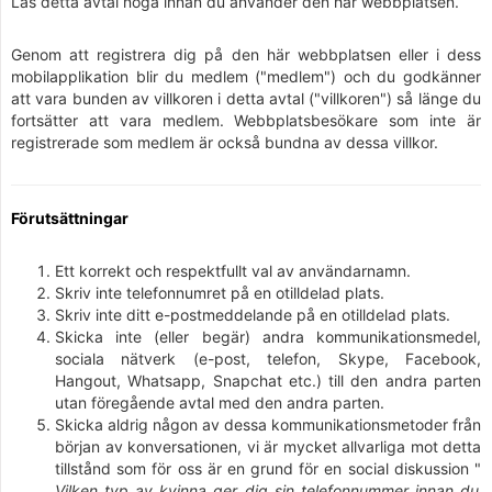
Läs detta avtal noga innan du använder den här webbplatsen.
Genom att registrera dig på den här webbplatsen eller i dess
mobilapplikation blir du medlem ("medlem") och du godkänner
att vara bunden av villkoren i detta avtal ("villkoren") så länge du
fortsätter att vara medlem. Webbplatsbesökare som inte är
registrerade som medlem är också bundna av dessa villkor.
Förutsättningar
Ett korrekt och respektfullt val av användarnamn.
Skriv inte telefonnumret på en otilldelad plats.
Skriv inte ditt e-postmeddelande på en otilldelad plats.
Skicka inte (eller begär) andra kommunikationsmedel,
sociala nätverk (e-post, telefon, Skype, Facebook,
Hangout, Whatsapp, Snapchat etc.) till den andra parten
utan föregående avtal med den andra parten.
Skicka aldrig någon av dessa kommunikationsmetoder från
början av konversationen, vi är mycket allvarliga mot detta
tillstånd som för oss är en grund för en social diskussion "
Vilken typ av kvinna ger dig sin telefonnummer innan du