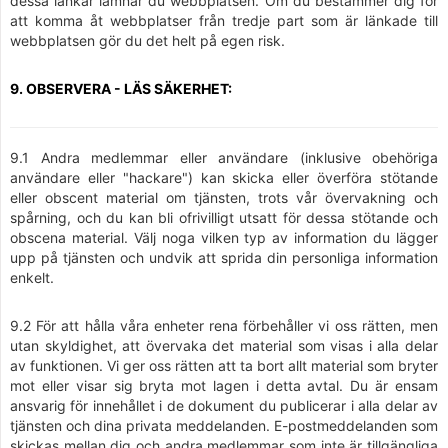
dessa länkar lämnar du webbplatsen. Om du bestämmer dig för
att komma åt webbplatser från tredje part som är länkade till
webbplatsen gör du det helt på egen risk.
9. OBSERVERA - LÄS SÄKERHET:
9.1 Andra medlemmar eller användare (inklusive obehöriga
användare eller "hackare") kan skicka eller överföra stötande
eller obscent material om tjänsten, trots vår övervakning och
spårning, och du kan bli ofrivilligt utsatt för dessa stötande och
obscena material. Välj noga vilken typ av information du lägger
upp på tjänsten och undvik att sprida din personliga information
enkelt.
9.2 För att hålla våra enheter rena förbehåller vi oss rätten, men
utan skyldighet, att övervaka det material som visas i alla delar
av funktionen. Vi ger oss rätten att ta bort allt material som bryter
mot eller visar sig bryta mot lagen i detta avtal. Du är ensam
ansvarig för innehållet i de dokument du publicerar i alla delar av
tjänsten och dina privata meddelanden. E-postmeddelanden som
skickas mellan dig och andra medlemmar som inte är tillgängliga