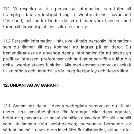
11.1 Vi respekterar din personliga information och följer all
tillämplig dataskyddslagstiftning i webbplatsens huvudland
(Tyskland) och andra länder där vi erbjuder våra tjänster, med
förbehåll för webbplatsens sekretesspolicy.
11.2 Personlig information (inklusive känslig personlig information)
som du lämnar till oss kommer att lagras på en dator. Du
bemyndigar oss att använda denna information för att skapa en
profil av intressen, preferenser och surfvanor och för att låta dig
delta i webbplatsens funktion. Alla medlemmar samtycker också
till att stödja och underhålla vår integritetspolicy och dess villkor.
12. UNDANTAG AV GARANTI
12.1 Genom att delta i denna webbplats samtycker du till att
under inga omständigheter får företaget eller dess agenter,
befattningshavare eller anställda hållas ansvariga för: allt innehåll
som utelämnats från webbplatsen; personens beroende av
sådant innehåll, oavsett om innehållet är fullständigt, aktuellt eller