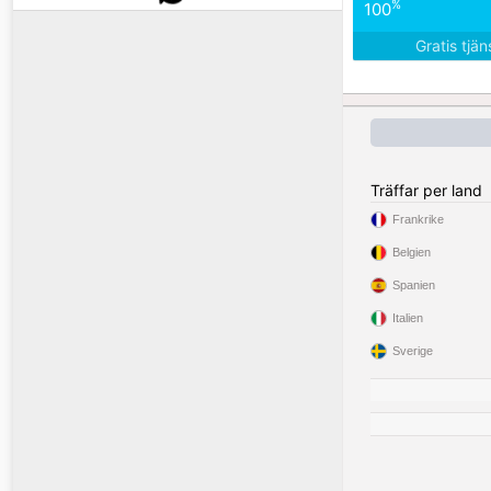
%
100
Gratis tjä
Träffar per land
Frankrike
Belgien
Spanien
Italien
Sverige