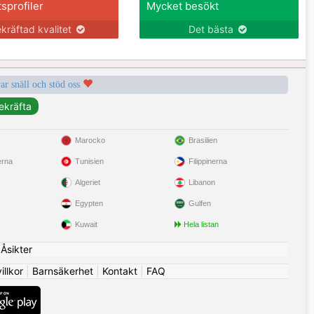
tsprofiler
Mycket besökt
kräftad kvalitet
Det bästa
var snäll och stöd oss
Marocko
Brasilien
erna
Tunisien
Filippinerna
Algeriet
Libanon
Egypten
Gulfen
Kuwait
Hela listan
|
Åsikter
llkor
|
Barnsäkerhet
|
Kontakt
|
FAQ