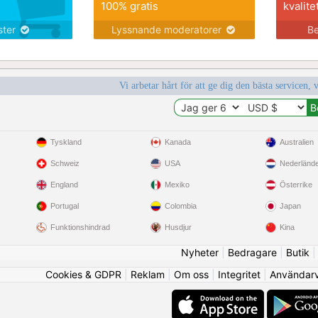
100% gratis
kvalite
nster
Lyssnande moderatorer
Be
Vi arbetar hårt för att ge dig den bästa servicen, 
Tyskland
Kanada
Australien
Schweiz
USA
Nederländ
England
Mexiko
Österrike
Portugal
Colombia
Japan
Funktionshindrad
Husdjur
Kina
Nyheter
|
Bedragare
|
Butik
Cookies & GDPR
|
Reklam
|
Om oss
|
Integritet
|
Användarvi