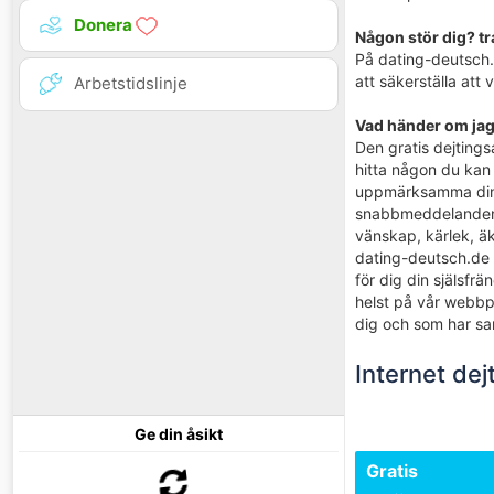
Donera
Någon stör dig? tr
På dating-deutsch.d
att säkerställa att
Arbetstidslinje
Vad händer om jag 
Den gratis dejtings
hitta någon du kan 
uppmärksamma din pr
snabbmeddelanden, b
vänskap, kärlek, ä
dating-deutsch.de n
för dig din själsfr
helst på vår webbpl
dig och som har sam
Internet dejt
Ge din åsikt
Gratis