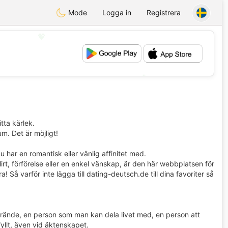
Mode
Logga in
Registrera
💖
💕
itta kärlek.
m. Det är möjligt!
har en romantisk eller vänlig affinitet med.
flirt, förförelse eller en enkel vänskap, är den här webbplatsen för
! Så varför inte lägga till dating-deutsch.de till dina favoriter så
sfrände, en person som man kan dela livet med, en person att
fyllt, även vid äktenskapet.