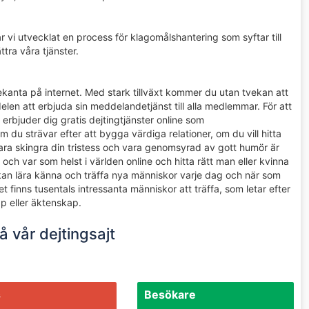
r vi utvecklat en process för klagomålshantering som syftar till
tra våra tjänster.
bekanta på internet. Med stark tillväxt kommer du utan tvekan att
elen att erbjuda sin meddelandetjänst till alla medlemmar. För att
erbjuder dig gratis dejtingtjänster online som
u strävar efter att bygga värdiga relationer, om du vill hitta
ara skingra din tristess och vara genomsyrad av gott humör är
ch var som helst i världen online och hitta rätt man eller kvinna
u kan lära känna och träffa nya människor varje dag och när som
t finns tusentals intressanta människor att träffa, som letar efter
ap eller äktenskap.
på vår dejtingsajt
s
Besökare