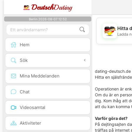
Deutsch
Dating
Berlin 2026-08-07 12:52
Hitta 
Ladda n
Hem
Sök
dating-deutsch.de ä
Mina Meddelanden
Hitta en själsfränd
Operationen är enke
Chat
Om du är en person s
dig. Kom ihåg att de
att du kan komma ti
Videosamtal
Varför göra det?
Aktiviteter
På dejtingsajten da
träffas på internet