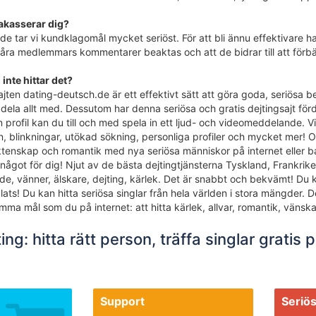
akasserar dig?
e tar vi kundklagomål mycket seriöst. För att bli ännu effektivare ha
 våra medlemmars kommentarer beaktas och att de bidrar till att förbät
inte hittar det?
ajten dating-deutsch.de är ett effektivt sätt att göra goda, seriösa 
dela allt med. Dessutom har denna seriösa och gratis dejtingsajt förd
ofil kan du till och med spela in ett ljud- och videomeddelande. Vi 
linkningar, utökad sökning, personliga profiler och mycket mer! Om d
ktenskap och romantik med nya seriösa människor på internet eller b
ågot för dig! Njut av de bästa dejtingtjänsterna Tyskland, Frankrike o
ände, vänner, älskare, dejting, kärlek. Det är snabbt och bekvämt! D
ats! Du kan hitta seriösa singlar från hela världen i stora mängder. De
ma mål som du på internet: att hitta kärlek, allvar, romantik, vänsk
ing: hitta rätt person, träffa singlar gratis 
Support
Seriö