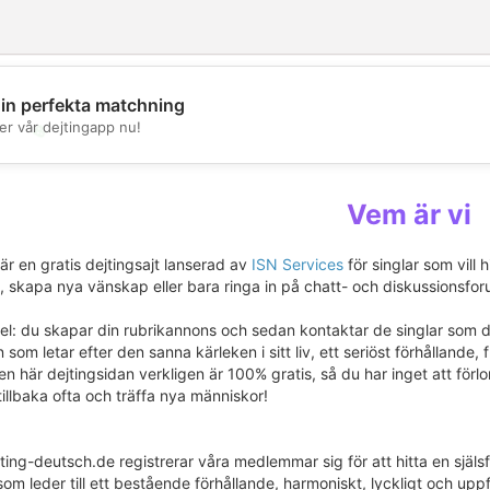
din perfekta matchning
er vår dejtingapp nu!
💖
💕
Vem är vi
r en gratis dejtingsajt lanserad av
ISN Services
för singlar som vill h
e, skapa nya vänskap eller bara ringa in på chatt- och diskussionsforu
l: du skapar din rubrikannons och sedan kontaktar de singlar som du 
om letar efter den sanna kärleken i sitt liv, ett seriöst förhållande, 
n här dejtingsidan verkligen är 100% gratis, så du har inget att förlora
llbaka ofta och träffa nya människor!
ting-deutsch.de registrerar våra medlemmar sig för att hitta en själ
 som leder till ett bestående förhållande, harmoniskt, lyckligt och upp