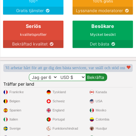
%
100
100% gratis
Gratis tjänster
Lyssnande moderatorer
Seriös
Besökare
kvalitetsprofiler
Mycket besökt
Bekräftad kvalitet
Det bästa
Vi arbetar hårt för att ge dig den bästa servicen, var snäll och stöd oss
Träffar per land
Frankrike
Tyskland
Kanada
Belgien
Schweiz
USA
Spanien
England
Mexiko
Italien
Portugal
Colombia
Sverige
Funktionshindrad
Husdjur