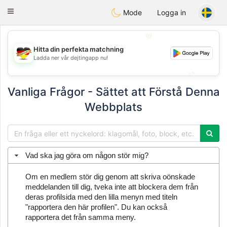
Deutsch
Dating
Toggle
Mode
Logga in
navigation
💖
Hitta din perfekta matchning
💖
Ladda ner vår dejtingapp nu!
💕
💕
Vanliga Frågor - Sättet att Förstå Denna
Webbplats
Vad ska jag göra om någon stör mig?
Om en medlem stör dig genom att skriva oönskade
meddelanden till dig, tveka inte att blockera dem från
deras profilsida med den lilla menyn med titeln
"rapportera den här profilen". Du kan också
rapportera det från samma meny.