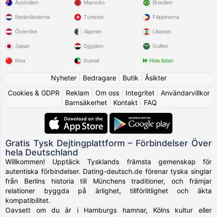
Australien
Marocko
Brasilien
Nederländerna
Tunisien
Filippinerna
Österrike
Algeriet
Libanon
Japan
Egypten
Gulfen
Kina
Kuwait
Hela listan
Nyheter
|
Bedragare
|
Butik
|
Åsikter
Cookies & GDPR
|
Reklam
|
Om oss
|
Integritet
|
Användarvillkor
|
Barnsäkerhet
|
Kontakt
|
FAQ
Gratis Tysk Dejtingplattform – Förbindelser Över
hela Deutschland
Willkommen! Upptäck Tysklands främsta gemenskap för
autentiska förbindelser. Dating-deutsch.de förenar tyska singlar
från Berlins historia till Münchens traditioner, och främjar
relationer byggda på ärlighet, tillförlitlighet och äkta
kompatibilitet.
Oavsett om du är i Hamburgs hamnar, Kölns kultur eller