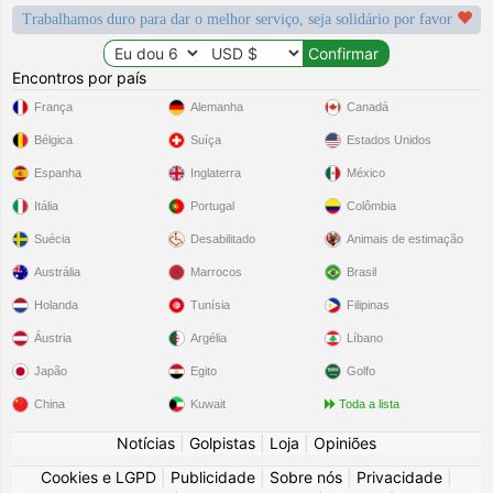
Trabalhamos duro para dar o melhor serviço, seja solidário por favor
Encontros por país
França
Alemanha
Canadá
Bélgica
Suíça
Estados Unidos
Espanha
Inglaterra
México
Itália
Portugal
Colômbia
Suécia
Desabilitado
Animais de estimação
Austrália
Marrocos
Brasil
Holanda
Tunísia
Filipinas
Áustria
Argélia
Líbano
Japão
Egito
Golfo
China
Kuwait
Toda a lista
Notícias
|
Golpistas
|
Loja
|
Opiniões
Cookies e LGPD
|
Publicidade
|
Sobre nós
|
Privacidade
|