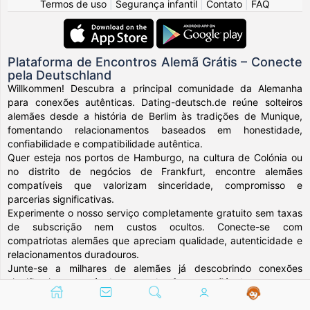
Termos de uso
|
Segurança infantil
|
Contato
|
FAQ
Plataforma de Encontros Alemã Grátis – Conecte
pela Deutschland
Willkommen! Descubra a principal comunidade da Alemanha
para conexões autênticas. Dating-deutsch.de reúne solteiros
alemães desde a história de Berlim às tradições de Munique,
fomentando relacionamentos baseados em honestidade,
confiabilidade e compatibilidade autêntica.
Quer esteja nos portos de Hamburgo, na cultura de Colónia ou
no distrito de negócios de Frankfurt, encontre alemães
compatíveis que valorizam sinceridade, compromisso e
parcerias significativas.
Experimente o nosso serviço completamente gratuito sem taxas
de subscrição nem custos ocultos. Conecte-se com
compatriotas alemães que apreciam qualidade, autenticidade e
relacionamentos duradouros.
Junte-se a milhares de alemães já descobrindo conexões
significativas através da nossa plataforma confiável.
A sua jornada para descobrir companhia genuína na
Deutschland começa aqui.