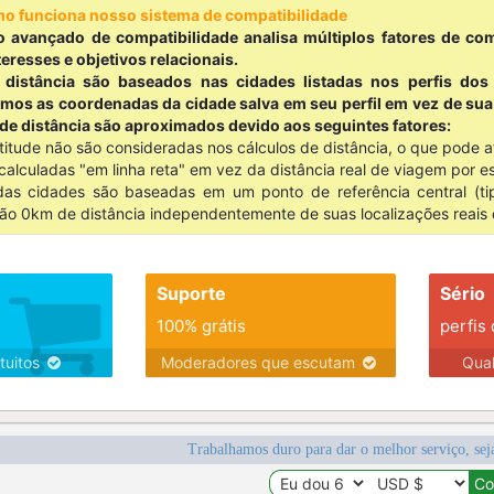
o funciona nosso sistema de compatibilidade
 avançado de compatibilidade analisa múltiplos fatores de com
teresses e objetivos relacionais.
 distância são baseados nas cidades listadas nos perfis do
amos as coordenadas da cidade salva em seu perfil em vez de sua l
 de distância são aproximados devido aos seguintes fatores:
ltitude não são consideradas nos cálculos de distância, o que pode 
calculadas "em linha reta" em vez da distância real de viagem por e
as cidades são baseadas em um ponto de referência central (tipi
ão 0km de distância independentemente de suas localizações reais
Suporte
Sério
100% grátis
perfis
tuitos
Moderadores que escutam
Qua
Trabalhamos duro para dar o melhor serviço, sej