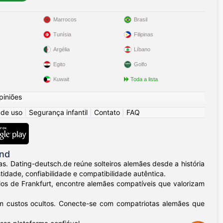
Marrocos
Brasil
Tunísia
Filipinas
Argélia
Líbano
Egito
Golfo
Kuwait
Toda a lista
piniões
 de uso
|
Segurança infantil
|
Contato
|
FAQ
and
. Dating-deutsch.de reúne solteiros alemães desde a história
dade, confiabilidade e compatibilidade autêntica.
ios de Frankfurt, encontre alemães compatíveis que valorizam
m custos ocultos. Conecte-se com compatriotas alemães que