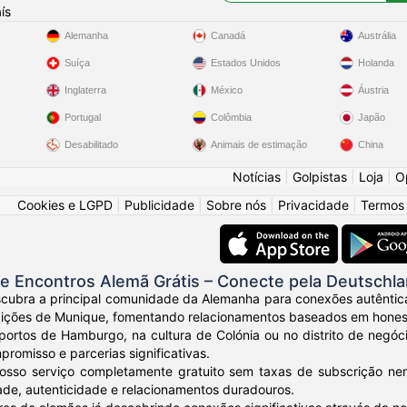
ís
Alemanha
Canadá
Austrália
Suíça
Estados Unidos
Holanda
Inglaterra
México
Áustria
Portugal
Colômbia
Japão
Desabilitado
Animais de estimação
China
Notícias
|
Golpistas
|
Loja
|
O
Cookies e LGPD
|
Publicidade
|
Sobre nós
|
Privacidade
|
Termos
e Encontros Alemã Grátis – Conecte pela Deutschl
cubra a principal comunidade da Alemanha para conexões autênticas
dições de Munique, fomentando relacionamentos baseados em honesti
portos de Hamburgo, na cultura de Colónia ou no distrito de negóc
promisso e parcerias significativas.
osso serviço completamente gratuito sem taxas de subscrição ne
de, autenticidade e relacionamentos duradouros.