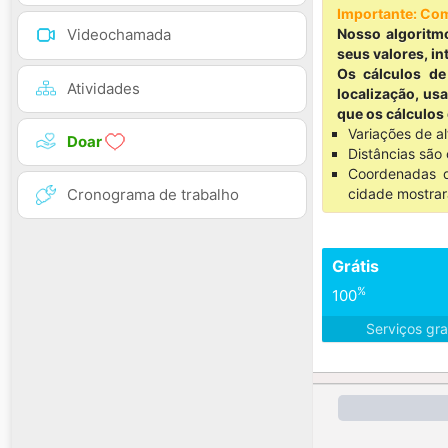
Importante: Com
Nosso algoritmo
Videochamada
seus valores, in
Os cálculos de
Atividades
localização, us
que os cálculos
Variações de a
Doar
Distâncias são 
Coordenadas d
Cronograma de trabalho
cidade mostrar
Grátis
%
100
Serviços gra