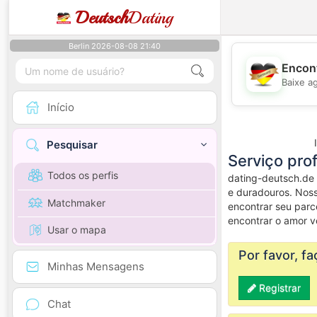
Deutsch
Dating
Berlin 2026-08-08 21:40
Encont
Baixe a
Início
Pesquisar
Serviço pro
Todos os perfis
dating-deutsch.de
e duradouros. Noss
Matchmaker
encontrar seu parc
encontrar o amor v
Usar o mapa
Por favor, f
Minhas Mensagens
Registrar
Chat