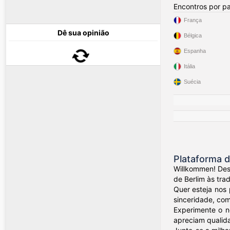
Encontros por pa
França
Dê sua opinião
Bélgica
Espanha
Itália
Suécia
Plataforma d
Willkommen! Des
de Berlim às tra
Quer esteja nos 
sinceridade, com
Experimente o n
apreciam qualida