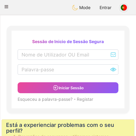
Deutsch
Dating
Toggle
Mode
Entrar
navigation
Sessão de Inicio de Sessão Segura
Iniciar Sessão
Esqueceu a palavra-passe?
-
Registar
Está a experienciar problemas com o seu
perfil?