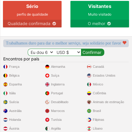
Sério
Visitantes
perfis de qualidade
Muito visitado
Qualidade confirmada
O melhor
Trabalhamos duro para dar o melhor serviço, seja solidário por favor
Encontros por país
França
Alemanha
Canadá
Bélgica
Suíça
Estados Unidos
Espanha
Inglaterra
México
Itália
Portugal
Colômbia
Suécia
Desabilitado
Animais de estimação
Austrália
Marrocos
Brasil
Holanda
Tunísia
Filipinas
Áustria
Argélia
Líbano