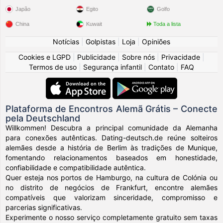
Japão
Egito
Golfo
China
Kuwait
Toda a lista
Notícias
|
Golpistas
|
Loja
|
Opiniões
Cookies e LGPD
|
Publicidade
|
Sobre nós
|
Privacidade
|
Termos de uso
|
Segurança infantil
|
Contato
|
FAQ
Plataforma de Encontros Alemã Grátis – Conecte
pela Deutschland
Willkommen! Descubra a principal comunidade da Alemanha
para conexões autênticas. Dating-deutsch.de reúne solteiros
alemães desde a história de Berlim às tradições de Munique,
fomentando relacionamentos baseados em honestidade,
confiabilidade e compatibilidade autêntica.
Quer esteja nos portos de Hamburgo, na cultura de Colónia ou
no distrito de negócios de Frankfurt, encontre alemães
compatíveis que valorizam sinceridade, compromisso e
parcerias significativas.
Experimente o nosso serviço completamente gratuito sem taxas