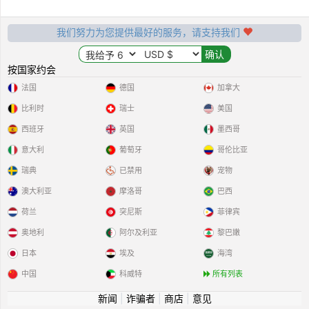
我们努力为您提供最好的服务，请支持我们
按国家约会
法国
德国
加拿大
比利时
瑞士
美国
西班牙
英国
墨西哥
意大利
葡萄牙
哥伦比亚
瑞典
已禁用
宠物
澳大利亚
摩洛哥
巴西
荷兰
突尼斯
菲律宾
奥地利
阿尔及利亚
黎巴嫩
日本
埃及
海湾
中国
科威特
所有列表
新闻
|
诈骗者
|
商店
|
意见