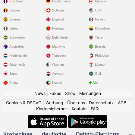
Frankreich
Deutschland
Kanada
Belgien
Schweiz
USA
Spanien
England
Mexiko
Italien
Portugal
Kolumbien
Schweden
Behinderte
Tiere
Australien
Marokko
Brasilien
Niederlande
Tunesien
Philippinen
Österreich
Algerien
Libanon
Japan
Ägypten
Golf
China
Kuwait
Alle
News
|
Fakes
|
Shop
|
Meinungen
Cookies & DSGVO
|
Werbung
|
Über uns
|
Datenschutz
|
AGB
|
Kindersicherheit
|
Kontakt
|
FAQ
Kostenlose deutsche Dating-Plattform –