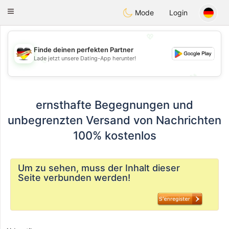
Deutsch
Dating
Toggle
Mode
Login
navigation
💖
Finde deinen perfekten Partner
Lade jetzt unsere Dating-App herunter!
💖
💕
💕
ernsthafte Begegnungen und
unbegrenzten Versand von Nachrichten
100% kostenlos
Um zu sehen, muss der Inhalt dieser
Seite verbunden werden!