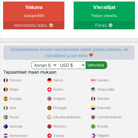
Vakava
Vierailijat
laatuprofiilit
Paljon vierailtu
Vahvistettu laatu
Paras
Työskentelemme kovasti tarjotaksemme sinulle parasta palvelua, ole
ystävällinen ja tue meitä
Tapaamiset maan mukaan
Ranska
Saksa
Kanada
Belgia
Sveitsi
Yhdysvallat
Espanja
Englanti
Meksiko
Italia
Portugali
Kolumbia
Ruotsi
Liikuntarajoitteinen
Lemmikkieläimet
Australia
Marokko
Brasilia
Alankomaat
Tunisia
Filippiinit