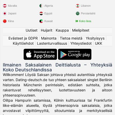
Itävalta
Algeria
Libanon
Japani
Egypti
Persianlahti
Kiina
Kuwait
Koko lista
Uutiset
|
Huijarit
|
Kauppa
|
Mielipiteet
Evästeet ja GDPR
|
Mainonta
|
Tietoa meistä
|
Yksityisyys
|
Käyttöehdot
|
Lastenturvallisuus
|
Yhteystiedot
|
UKK
Ilmainen Saksalainen Deittialusta – Yhteyksiä
Koko Deutschlandissa
Willkommen! Löydä Saksan johtava yhteisö autenttisia yhteyksiä
varten. Dating-deutsch.de tuo yhteen saksalaiset singlet Berliinin
historiasta Münchenin perinteisiin, edistäen suhteita, jotka
rakentuvat rehellisyyteen, luotettavuuteen ja aitoon
yhteensopivuuteen.
Olitpa Hampurin satamissa, Kölnin kulttuurissa tai Frankfurtin
liike-elämän alueella, löydä yhteensopivia saksalaisia, jotka
arvostavat vilpittömyyttä, sitoutumista ja merkityksellisiä