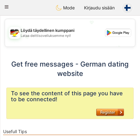
Deutsch
Dating
Toggle
Mode
Kirjaudu sisään
navigation
💖
Löydä täydellinen kumppani
Lataa deittisovelluksemme nyt!
💖
💕
💕
Get free messages - German dating
website
To see the content of this page you have
to be connected!
Usefull Tips