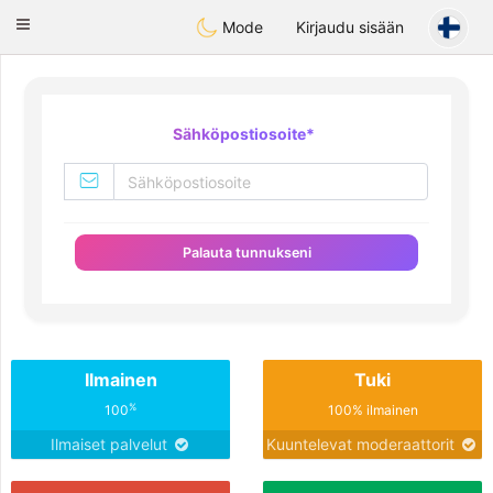
Deutsch
Dating
Toggle
Mode
Kirjaudu sisään
navigation
Sähköpostiosoite
*
Palauta tunnukseni
Ilmainen
Tuki
%
100
100% ilmainen
Ilmaiset palvelut
Kuuntelevat moderaattorit