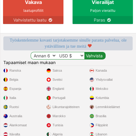
Vakava
Vierailijat
laatuprofiilit
Paljon vierailtu
Vahvistettu laatu
Paras
Työskentelemme kovasti tarjotaksemme sinulle parasta palvelua, ole
ystävällinen ja tue meitä
Tapaamiset maan mukaan
Ranska
Saksa
Kanada
Belgia
Sveitsi
Yhdysvallat
Espanja
Englanti
Meksiko
Italia
Portugali
Kolumbia
Ruotsi
Liikuntarajoitteinen
Lemmikkieläimet
Australia
Marokko
Brasilia
Alankomaat
Tunisia
Filippiinit
Itävalta
Algeria
Libanon