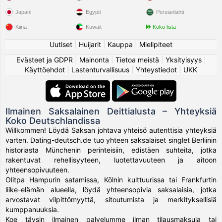
Japani
Egypti
Persianlahti
Kiina
Kuwait
Koko lista
Uutiset
|
Huijarit
|
Kauppa
|
Mielipiteet
Evästeet ja GDPR
|
Mainonta
|
Tietoa meistä
|
Yksityisyys
|
Käyttöehdot
|
Lastenturvallisuus
|
Yhteystiedot
|
UKK
Ilmainen Saksalainen Deittialusta – Yhteyksiä
Koko Deutschlandissa
Willkommen! Löydä Saksan johtava yhteisö autenttisia yhteyksiä
varten. Dating-deutsch.de tuo yhteen saksalaiset singlet Berliinin
historiasta Münchenin perinteisiin, edistäen suhteita, jotka
rakentuvat rehellisyyteen, luotettavuuteen ja aitoon
yhteensopivuuteen.
Olitpa Hampurin satamissa, Kölnin kulttuurissa tai Frankfurtin
liike-elämän alueella, löydä yhteensopivia saksalaisia, jotka
arvostavat vilpittömyyttä, sitoutumista ja merkityksellisiä
kumppanuuksia.
Koe täysin ilmainen palvelumme ilman tilausmaksuja tai