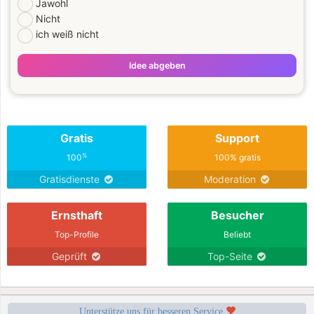
Jawohl
Nicht
ich weiß nicht
Idee abgeben
Gratis
Support
%
100
100% gratis
Gratisdienste
Moderation
Ernsthaft
Besucher
Top-Profile
Beliebt
Geprüft
Top-Seite
Unterstütze uns für besseren Service