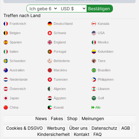
Treffen nach Land
Frankreich
Deutschland
Kanada
Belgien
Schweiz
USA
Spanien
England
Mexiko
Italien
Portugal
Kolumbien
Schweden
Behinderte
Tiere
Australien
Marokko
Brasilien
Niederlande
Tunesien
Philippinen
Österreich
Algerien
Libanon
Japan
Ägypten
Golf
China
Kuwait
Alle
News
|
Fakes
|
Shop
|
Meinungen
Cookies & DSGVO
|
Werbung
|
Über uns
|
Datenschutz
|
AGB
|
Kindersicherheit
|
Kontakt
|
FAQ