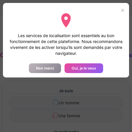
Deutsch
Dating
Toggle
Mode
Connexion
×
navigation
Nous recommandons d’activer la géolocalisation
Les services de localisation sont essentiels au bon
L’activation de la géolocalisation accélère la vérification du
fonctionnement de cette plateforme. Nous recommandons
profil et renforce la confiance avec les autres membres.
vivement de les activer lorsqu’ils sont demandés par votre
navigateur.
Créer un Compte - Chat et Messages avec les
Célibataires 100% Gratuit
Non merci
Oui, je le veux
Je suis
Un homme
Une femme
Je recherche