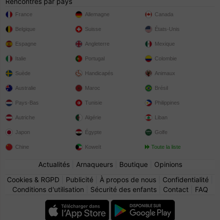
Rencontres par pays
France
Allemagne
Canada
Belgique
Suisse
États-Unis
Espagne
Angleterre
Mexique
Italie
Portugal
Colombie
Suède
Handicapés
Animaux
Australie
Maroc
Brésil
Pays-Bas
Tunisie
Philippines
Autriche
Algérie
Liban
Japon
Égypte
Golfe
Chine
Koweït
Toute la liste
Actualités
|
Arnaqueurs
|
Boutique
|
Opinions
Cookies & RGPD
|
Publicité
|
À propos de nous
|
Confidentialité
|
Conditions d'utilisation
|
Sécurité des enfants
|
Contact
|
FAQ