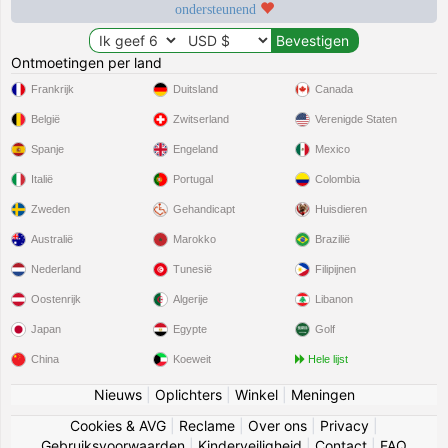
ondersteunend
Ontmoetingen per land
Frankrijk
Duitsland
Canada
België
Zwitserland
Verenigde Staten
Spanje
Engeland
Mexico
Italië
Portugal
Colombia
Zweden
Gehandicapt
Huisdieren
Australië
Marokko
Brazilië
Nederland
Tunesië
Filipijnen
Oostenrijk
Algerije
Libanon
Japan
Egypte
Golf
China
Koeweit
Hele lijst
Nieuws
|
Oplichters
|
Winkel
|
Meningen
Cookies & AVG
|
Reclame
|
Over ons
|
Privacy
|
Gebruiksvoorwaarden
|
Kinderveiligheid
|
Contact
|
FAQ