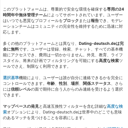
このプラットフォームは、尊重的で安全な環境を確保する
専用の24
時間年中無休管理チーム
によってサポートされています。ユーザー
はいつでも悪質なプロフィールを
ブロック
または
報告
でき、モデレ
ーションチームはコミュニティの完全性を維持するために迅速に対
応します。
多くの他のプラットフォームとは異なり、
Dating-deutsch.deは完
全に無料
です。ユーザーは登録、検索、チャット、すべての基本機
能にアクセスでき、費用は一切かかりません。外見、教育、ライフ
スタイル、将来の計画でフィルタリングを可能にする
高度な検索
ツ
ールでさえ、制限なく利用できます。
選択基準
機能により、ユーザーは誰が自分に連絡できるかを完全に
コントロールできます。
年齢
、
性別
、
場所
、
関係ステータス
、さら
には
信頼レベル
の面で期待に合う人からのみ連絡を受けるよう選択
できます。
マップベースの発見
と高速互換性フィルターを含む詳細な
高度な検
索
オプションにより、Dating-deutsch.deは世界中のどこでも意味
のあるマッチを見つけることを容易にします。