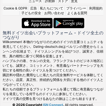
ニュース
|
詐欺師
|
ストア
|
意見
Cookie & GDPR
|
広告
|
私たちについて
|
プライバシー
|
利用規約
|
子どもの安全
|
お問い合わせ
|
よくある質問
無料ドイツ出会いプラットフォーム - ドイツ全土の
つながり
Willkommen! 本物のつながりのためのドイツの主要コミュニティを
発見してください。Dating-deutsch.deはベルリンの歴史からミュ
ンヘンの伝統まで、ドイツ人シングルを結びつけ、誠実さ、信頼
性、真の相性に基づく関係を促進します。
ハンブルクの港、ケルンの文化、フランクフルトのビジネス地区に
いても、誠実さ、コミットメント、有意義なパートナーシップを大
切にする相性の良いドイツ人を見つけてください。
購読料や隠れた費用なしに私たちの完全無料サービスを体験してく
ださい。品質、真正性、持続的な関係を大切にする他のドイツ人と
つながってください。
私たちの信頼できるプラットフォームを通じて既に有意義なつなが
りを発見している何千ものドイツ人に参加してください。
ドイツで真の交際を見つけるあなたの旅はここから始まります。
© 2026 Copyright
ISN Connect
.
All rights reserved.