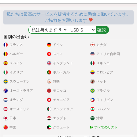
私たちは最高のサービスを提供するために懸命に働いています。
ご協力をお願いします
国別の出会い
フランス
ドイツ
カナダ
ベルギー
スイス
アメリカ合衆国
スペイン
イングランド
メキシコ
イタリア
ポルトガル
コロンビア
スウェーデン
無効
ペット
オーストラリア
モロッコ
ブラジル
オランダ
チュニジア
フィリピン
オーストリア
アルジェリア
レバノン
日本
エジプト
湾岸
中国
クウェート
すべてのリスト