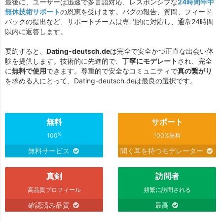
最後に、ユーザーは迅速で多言語対応、レスポンシブな
24時間年中
無休技術サポート
の恩恵を受けます。バグの報告、質問、フィード
バックの提出など、サポートチームは専門的に対応し、通常24時間
以内に返答します。
要約すると、
Dating-deutsch.de
は完全で安全かつ正直な出会い体
験を提供します。技術的に先進的で、
丁寧にモデレート
され、完全
に
無料で使用
できます。尊重的で安全なコミュニティで
真の繋がり
を求める人にとって、Dating-deutsch.deは最良の選択です。
無料
サポート
%
100
100%無料
無料サービス
聞く耳を持つモデレーター
真剣
訪問者
高品質プロフィール
頻繁に訪問される
確認済み品質
最高