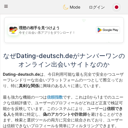
Deutsch
Dating
Toggle
Mode
ログイン
navigation
💖
理想の相手を見つけよう
今すぐ出会い系アプリをダウンロード！
💖
💕
💕
なぜDating-deutsch.deがナンバーワンの
オンライン出会いサイトなのか
Dating-deutsch.de
は、今日利用可能な最も完全で安全かつユーザ
ーフレンドリーな出会いプラットフォームの一つとして際立ってお
り、特に
真剣な関係
に興味のある人々に適しています。
最も強力な機能の一つは
信頼指数
です。これは0から1までのユニー
クな信頼評価で、ユーザーのプロフィールがどれほど正直で検証可
能かを反映しています。このシステムにより、ユーザーは
信頼でき
る人
を簡単に特定し、
偽のアカウントや詐欺師
を避けることができ
ます。検索と選択ツールの両方に完全に統合されており、ユーザー
は信頼できないプロフィールを簡単にフィルタリングできます。