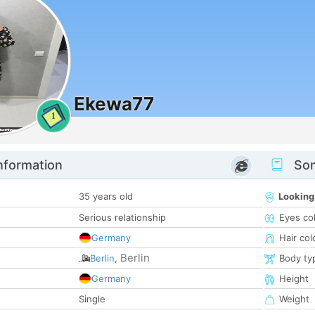
Ekewa77
1
nformation
Som
35 years old
Looking
Serious relationship
Eyes co
Germany
Hair col
Berlin
Berlin
,
Body ty
Germany
Height
Single
Weight