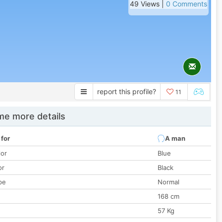
49 Views |
0 Comments
report this profile?
11
e more details
 for
A man
lor
Blue
or
Black
pe
Normal
168 cm
57 Kg