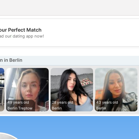
our Perfect Match
💖
d our dating app now!
💕
 in Berlin
49 years old
28 years old
43 years old
Berlin Treptow
Berlin
Berlin