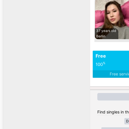
37 years old
Berlin
Free
%
100
Free serv
Find singles in 
D