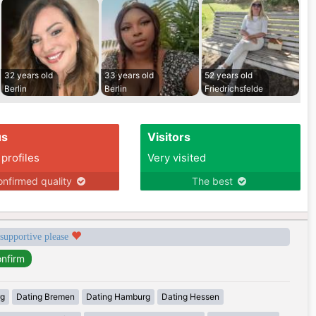
32 years old
33 years old
52 years old
Berlin
Berlin
Friedrichsfelde
us
Visitors
 profiles
Very visited
nfirmed quality
The best
 supportive please
rg
Dating Bremen
Dating Hamburg
Dating Hessen