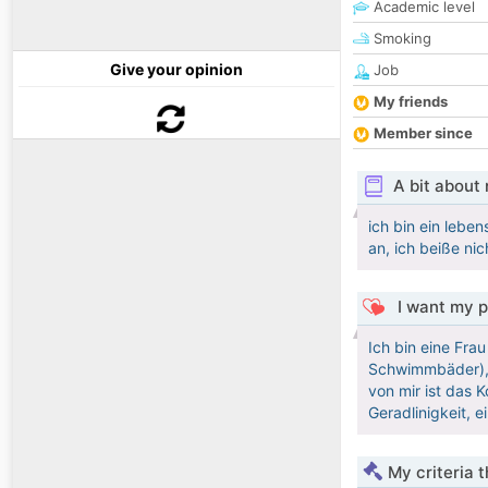
Academic level
Smoking
Give your opinion
Job
My friends
Member since
A bit about
ich bin ein lebe
an, ich beiße nic
I want my p
Ich bin eine Fra
Schwimmbäder), 
von mir ist das 
Geradlinigkeit, 
My criteria 