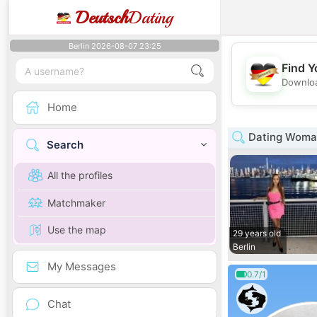
Deutsch
Dating
Berlin 2026-08-07 23:25
Find Y
Downloa
Home
Dating Woman
Search
All the profiles
Matchmaker
Use the map
29 years old
Berlin
My Messages
0.7/1
Chat