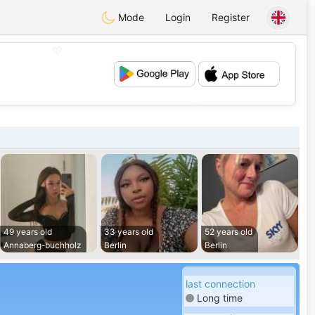
Mode
Login
Register
💖
💕
49 years old
33 years old
52 years old
Annaberg-buchholz
Berlin
Berlin
last connection
Long time