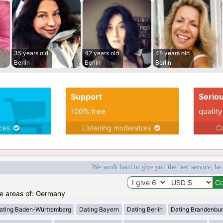
35 years old
42 years old
45 years old
Berlin
Berlin
Berlin
Support
Serio
100% free
quality
ices
Listening moderators
Co
We work hard to give you the best service, be
the areas of: Germany
ating Baden-Württemberg
Dating Bayern
Dating Berlin
Dating Brandenbu