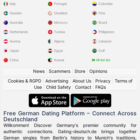
Italy
Portugal
Colombia
Sweden
Disabled
Pets
Australia
Morocco
Brazil
Netherlands
Tunisia
Philippines
Austria
Algeria
Lebanon
Japan
Egypt
Gulf
China
Kuwait
All the list
News
|
Scammers
|
Store
|
Opinions
Cookies & RGPD
|
Advertising
|
About Us
|
Privacy
|
Terms of
Use
|
Child Safety
|
Contact
|
FAQs
Free German Dating Platform – Connect Across
Deutschland
Willkommen! Discover Germany's premier community for
authentic connections. Dating-deutsch.de brings together
German singles from Berlin's history to Munich's traditions,