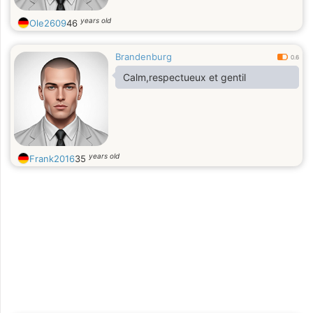
years old
Ole2609
46
Brandenburg
0.6
Calm,respectueux et gentil
years old
Frank2016
35