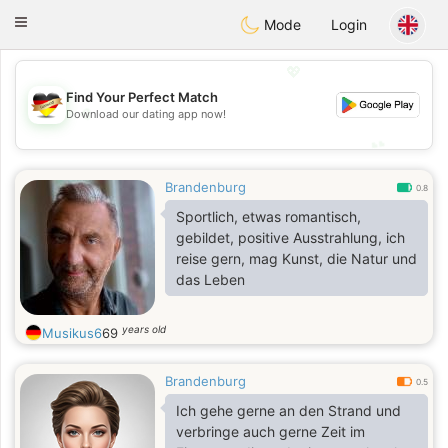
Deutsch
Dating
Toggle
Mode
Login
navigation
💖
Find Your Perfect Match
💖
Download our dating app now!
💕
💕
Brandenburg
0.8
Sportlich, etwas romantisch,
gebildet, positive Ausstrahlung, ich
reise gern, mag Kunst, die Natur und
das Leben
years old
Musikus6
69
Brandenburg
0.5
Ich gehe gerne an den Strand und
verbringe auch gerne Zeit im