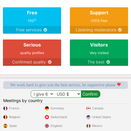
Free
Support
%
100
100% free
Free services
Listening moderators
Serious
Visitors
quality profiles
Very visited
Confirmed quality
The best
We work hard to give you the best service, be supportive please
Meetings by country
France
Germany
Canada
Belgium
Switzerland
United States
Spain
England
Mexico