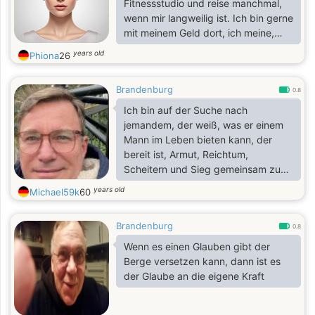
Fitnessstudio und reise manchmal,
wenn mir langweilig ist. Ich bin gerne
mit meinem Geld dort, ich meine,
mein richtiger Mann, ich kann sehr
years old
Phiona
26
gut kochen, das mag ich
Nachfolgend
Brandenburg
0.8
Ich bin auf der Suche nach
jemandem, der weiß, was er einem
Mann im Leben bieten kann, der
bereit ist, Armut, Reichtum,
Scheitern und Sieg gemeinsam zu
teilen, den ich schon immer in
years old
Michael59k
60
meinem Leben treffen wollte
Brandenburg
0.8
Wenn es einen Glauben gibt der
Berge versetzen kann, dann ist es
der Glaube an die eigene Kraft