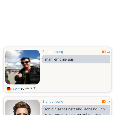
Brandenburg
0.3
man lernt nie aus
years old
Las91
35
Brandenburg
0.6
Ich bin seriös nett und lächelnd. Ich
mag gerne spazieren gehen reisen