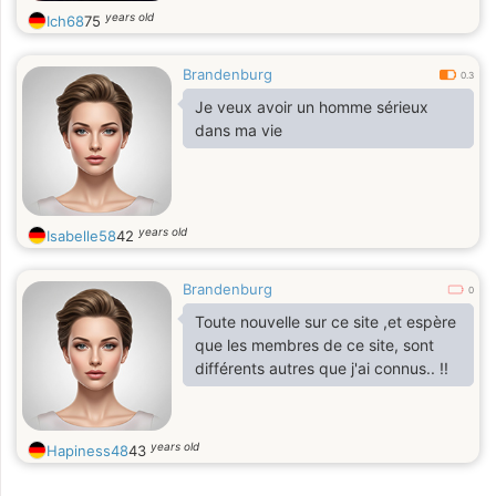
years old
Ich68
75
Brandenburg
0.3
Je veux avoir un homme sérieux
dans ma vie
years old
Isabelle58
42
Brandenburg
0
Toute nouvelle sur ce site ,et espère
que les membres de ce site, sont
différents autres que j'ai connus.. !!
years old
Hapiness48
43