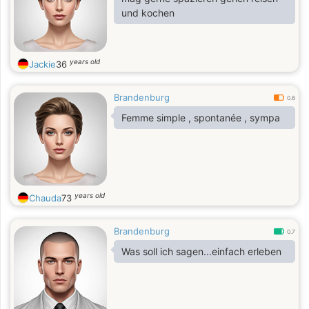
und kochen
years old
Jackie
36
Brandenburg
0.6
Femme simple , spontanée , sympa
years old
Chauda
73
Brandenburg
0.7
Was soll ich sagen...einfach erleben