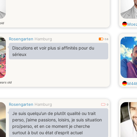
old
Moe
Rosengarten
Hamburg
0.6
Discutions et voir plus si affinités pour du
sérieux
ears old
M44
Rosengarten
Hamburg
0
Je suis quelqu’un de plutôt qualité ou trait
perso, j’aime passions, loisirs, je suis situation
pro/perso, et en ce moment je cherche
surtout à but ou état d’esprit actuel