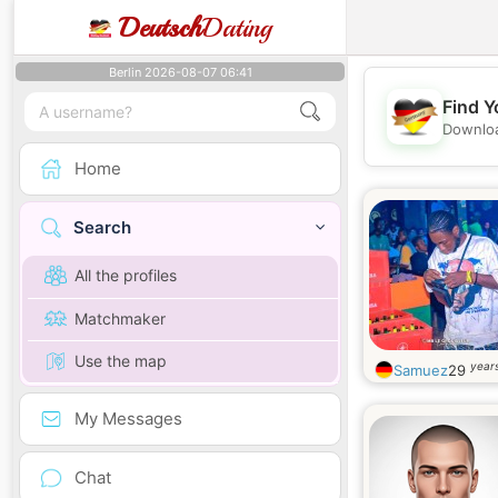
Deutsch
Dating
Berlin 2026-08-07 06:41
Find Y
Downloa
Home
Search
All the profiles
Matchmaker
Use the map
years
Samuez
29
My Messages
Chat