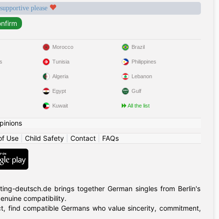
 supportive please
Morocco
Brazil
s
Tunisia
Philippines
Algeria
Lebanon
Egypt
Gulf
Kuwait
All the list
pinions
of Use
|
Child Safety
|
Contact
|
FAQs
ing-deutsch.de brings together German singles from Berlin's
 genuine compatibility.
rict, find compatible Germans who value sincerity, commitment,