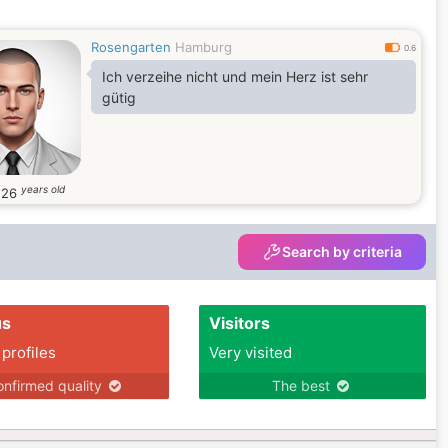
Rosengarten
Hamburg
0.6
Ich verzeihe nicht und mein Herz ist sehr
gütig
years old
n
26
Search by criteria
us
Visitors
 profiles
Very visited
nfirmed quality
The best