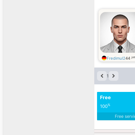
ye
Fredimul2
44
1
Free
%
100
Free serv