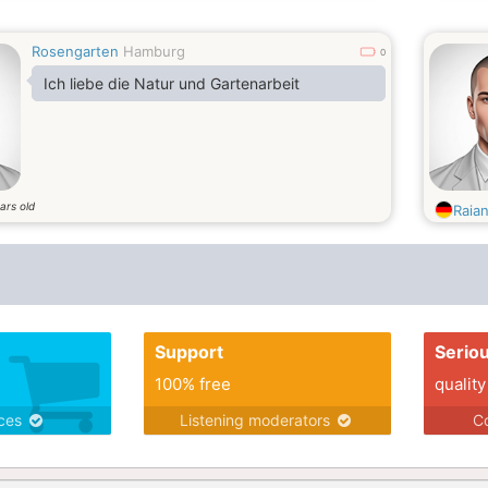
Rosengarten
Hamburg
0
Ich liebe die Natur und Gartenarbeit
ars old
Raia
Support
Serio
100% free
quality
ices
Listening moderators
Co