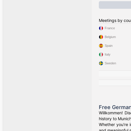
Meetings by cou
France
Belgium
Spain
Italy
Sweden
Free German
Willkommen! Dis
history to Munich
Whether you're i
and meaningful p