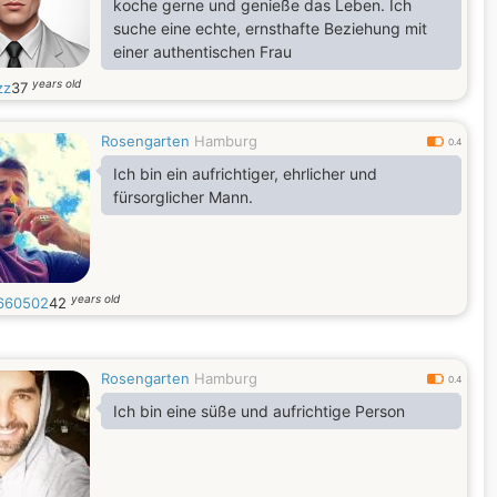
koche gerne und genieße das Leben. Ich
suche eine echte, ernsthafte Beziehung mit
einer authentischen Frau
years old
zz
37
Rosengarten
Hamburg
0.4
Ich bin ein aufrichtiger, ehrlicher und
fürsorglicher Mann.
years old
660502
42
Rosengarten
Hamburg
0.4
Ich bin eine süße und aufrichtige Person