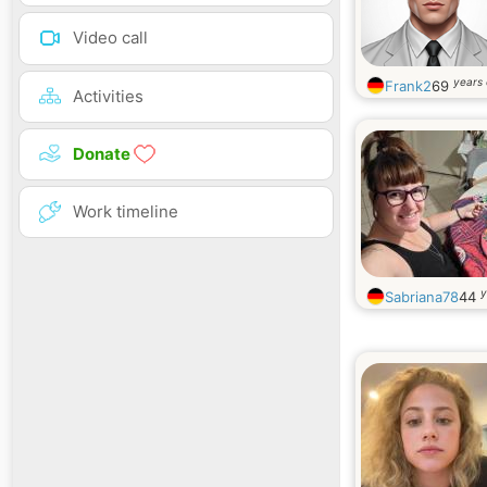
Video call
years 
Frank2
69
Activities
Donate
Work timeline
y
Sabriana78
44