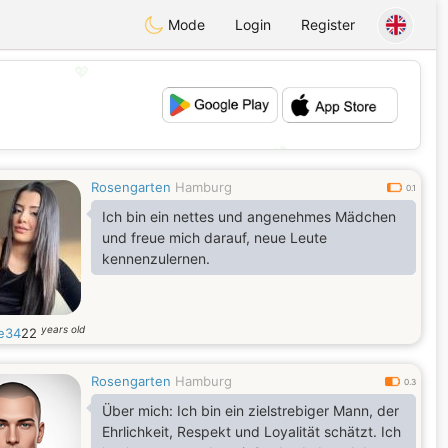
Mode
Login
Register
💖
💕
Rosengarten
Hamburg
0.1
Ich bin ein nettes und angenehmes Mädchen
und freue mich darauf, neue Leute
kennenzulernen.
years old
e34
22
Rosengarten
Hamburg
0.3
Über mich: Ich bin ein zielstrebiger Mann, der
Ehrlichkeit, Respekt und Loyalität schätzt. Ich