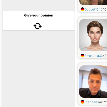
Doucet1245
4
Give your opinion
Emanuela33
4
ye
Stephens
42