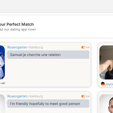
our Perfect Match
💖
d our dating app now!
💕
Rosengarten
Hamburg
0.4
Samuel je cherche une relation
 old
Joyc
Rosengarten
Hamburg
0.4
I’m friendly hopefully to meet good person