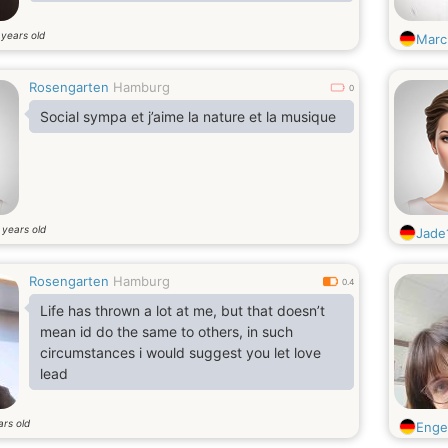
years old
0
Marc
Rosengarten
Hamburg
0
Social sympa et j’aime la nature et la musique
years old
0
Jade
Rosengarten
Hamburg
0.4
Life has thrown a lot at me, but that doesn’t
mean id do the same to others, in such
circumstances i would suggest you let love
lead
ars old
Enge