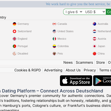
We work hard to give you the best service, be
ntry
Germany
Canada
Australia
Switzerland
United States
Netherland
England
Mexico
Austria
Portugal
Colombia
Japan
Disabled
Pets
China
News
|
Scammers
|
Store
|
O
Cookies & RGPD
|
Advertising
|
About Us
|
Privacy
|
Terms 
 Dating Platform – Connect Across Deutschland
cover Germany's premier community for authentic connections. Dat
's traditions, fostering relationships built on honesty, reliability, and
n Hamburg's ports, Cologne's culture, or Frankfurt's business dist
artnerships.