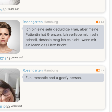
years old
hj
39
Rosengarten
Hamburg
0.3
Ich bin eine sehr geduldige Frau, aber meine
Patientin hat Grenzen. Ich verliebe mich sehr
schnell, deshalb mag ich es nicht, wenn mir
ein Mann das Herz bricht
years old
1212
42
Rosengarten
Hamburg
0.4
Fun, romantic and a goofy person.
years old
l112
30