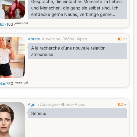
Gespräche, die einfachen Momente im Leben
und Menschen, die ganz sie selbst sind. Ich
entdecke gerne Neues, verbringe gerne
schöne Zeit mit anderen und gehe mit
years old
dio71
63
Offenheit und Authentizität durchs Leben. Für
mich sind Respekt, Vertrauen und Humor die
Abrest
Auvergne-Rhône-Alpes
wichtigsten Grundlagen einer Beziehung
0.5
A la recherche d’une nouvelle relation
amoureuse
years old
elac7
50
Agnin
Auvergne-Rhône-Alpes
0.1
Sérieux