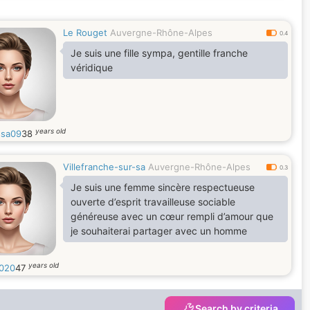
Le Rouget
Auvergne-Rhône-Alpes
0.4
Je suis une fille sympa, gentille franche
véridique
years old
ssa09
38
Villefranche-sur-sa
Auvergne-Rhône-Alpes
0.3
Je suis une femme sincère respectueuse
ouverte d’esprit travailleuse sociable
généreuse avec un cœur rempli d’amour que
je souhaiterai partager avec un homme
years old
020
47
Search by criteria