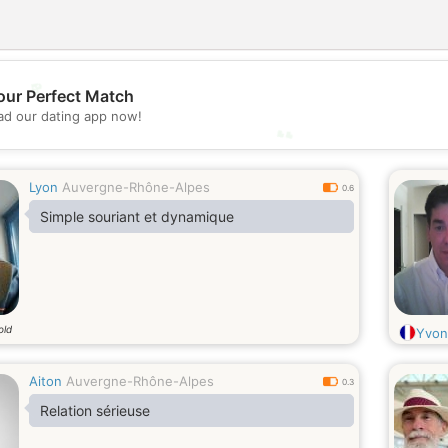
💖
our Perfect Match
d our dating app now!
💕
Lyon
Auvergne-Rhône-Alpes
0.6
Simple souriant et dynamique
old
Yvon
Aiton
Auvergne-Rhône-Alpes
0.3
Relation sérieuse