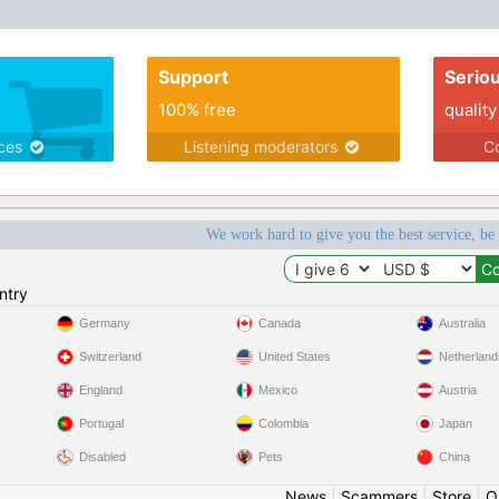
Support
Serio
100% free
quality
ices
Listening moderators
Co
We work hard to give you the best service, be
ntry
Germany
Canada
Australia
Switzerland
United States
Netherland
England
Mexico
Austria
Portugal
Colombia
Japan
Disabled
Pets
China
News
|
Scammers
|
Store
|
O