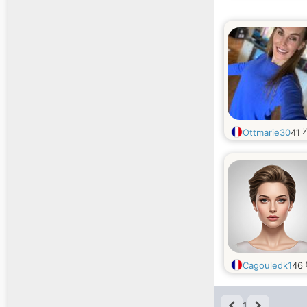
y
Ottmarie30
41
Cagouledk1
46
1