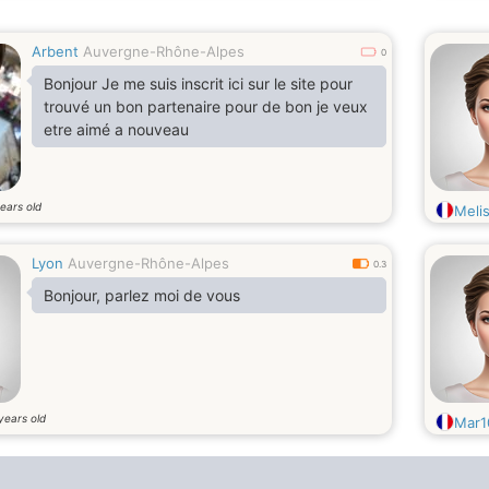
Arbent
Auvergne-Rhône-Alpes
0
Bonjour Je me suis inscrit ici sur le site pour
trouvé un bon partenaire pour de bon je veux
etre aimé a nouveau
ears old
Meli
Lyon
Auvergne-Rhône-Alpes
0.3
Bonjour, parlez moi de vous
years old
Mar1