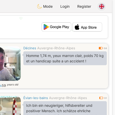
Mode
Login
Register
💕
💖
Décines
Auvergne-Rhône-Alpes
0.6
Homme 1,74 m, yeux marron clair, poids 70 kg
et un handicap suite a un accident !
years old
s
59
Évian-les-bains
Auvergne-Rhône-Alpes
0.1
Ich bin ein neugieriger, hilfsbereiter und
positiver Mensch. Ich schätze ehrliche