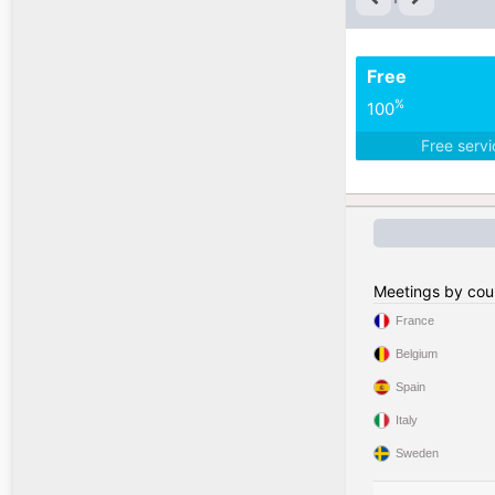
Free
%
100
Free serv
Meetings by cou
France
Belgium
Spain
Italy
Sweden