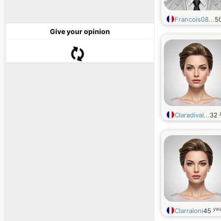
Francois08...
5
Give your opinion
Claradival...
32
yea
Clarraloni
45