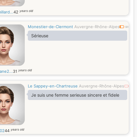
years old
llard...
42
Monestier-de-Clermont
Auvergne-Rhône-Alpes
0.1
Sérieuse
years old
jane2...
31
Le Sappey-en-Chartreuse
Auvergne-Rhône-Alpes
0
Je suis une femme serieuse sincere et fidele
years old
e02
44