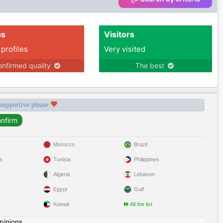
us
Visitors
 profiles
Very visited
nfirmed quality
The best
 supportive please
Morocco
Brazil
s
Tunisia
Philippines
Algeria
Lebanon
Egypt
Gulf
Kuwait
All the list
pinions