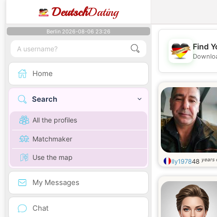
Deutsch
Dating
Berlin 2026-08-06 23:26
Find Y
Downloa
Home
Search
All the profiles
Matchmaker
Use the map
years 
Ily1978
48
My Messages
Chat