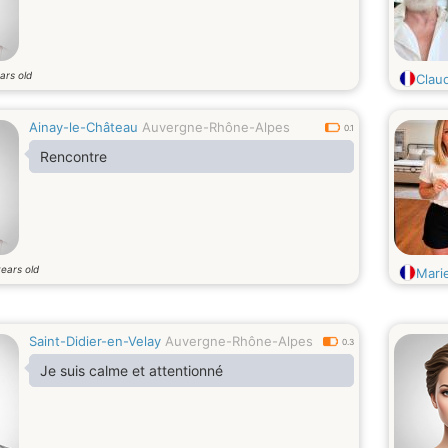
ars old
Clau
Ainay-le-Château
Auvergne-Rhône-Alpes
0.1
Rencontre
ears old
Mari
Saint-Didier-en-Velay
Auvergne-Rhône-Alpes
0.3
Je suis calme et attentionné