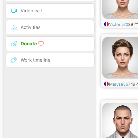
Video call
ye
Victoria70
39
Activities
Donate
Work timeline
y
Maryse567
49