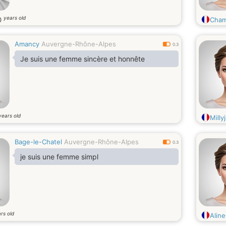
years old
0
Chami
Amancy
Auvergne-Rhône-Alpes
0.3
Je suis une femme sincère et honnête
years old
Milly
Bage-le-Chatel
Auvergne-Rhône-Alpes
0.3
je suis une femme simpl
rs old
Alin