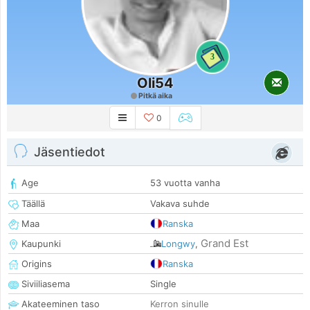
3
Oli54
Pitkä aika
0
Jäsentiedot
Age
53 vuotta vanha
Täällä
Vakava suhde
Maa
Ranska
Grand Est
Kaupunki
Longwy
,
Origins
Ranska
Siviiliasema
Single
Akateeminen taso
Kerron sinulle