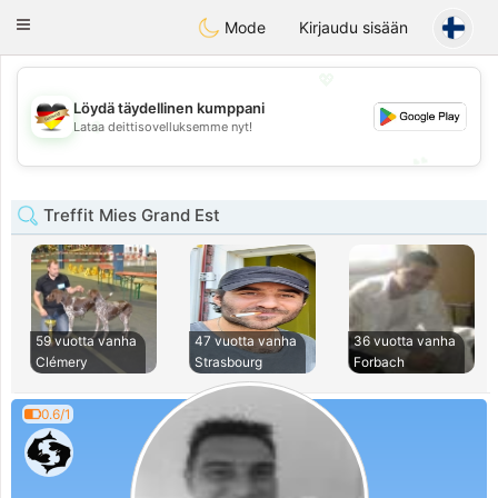
Deutsch
Dating
Toggle
Mode
Kirjaudu sisään
navigation
💖
Löydä täydellinen kumppani
💖
Lataa deittisovelluksemme nyt!
💕
💕
Treffit Mies Grand Est
59 vuotta vanha
47 vuotta vanha
36 vuotta vanha
Clémery
Strasbourg
Forbach
0.6/1