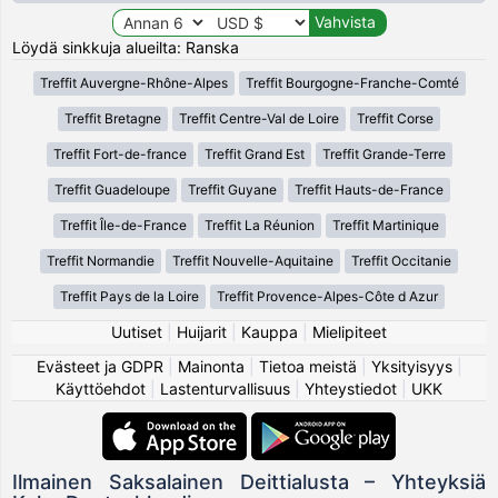
Löydä sinkkuja alueilta: Ranska
Treffit Auvergne-Rhône-Alpes
Treffit Bourgogne-Franche-Comté
Treffit Bretagne
Treffit Centre-Val de Loire
Treffit Corse
Treffit Fort-de-france
Treffit Grand Est
Treffit Grande-Terre
Treffit Guadeloupe
Treffit Guyane
Treffit Hauts-de-France
Treffit Île-de-France
Treffit La Réunion
Treffit Martinique
Treffit Normandie
Treffit Nouvelle-Aquitaine
Treffit Occitanie
Treffit Pays de la Loire
Treffit Provence-Alpes-Côte d Azur
Uutiset
|
Huijarit
|
Kauppa
|
Mielipiteet
Evästeet ja GDPR
|
Mainonta
|
Tietoa meistä
|
Yksityisyys
|
Käyttöehdot
|
Lastenturvallisuus
|
Yhteystiedot
|
UKK
Ilmainen Saksalainen Deittialusta – Yhteyksiä