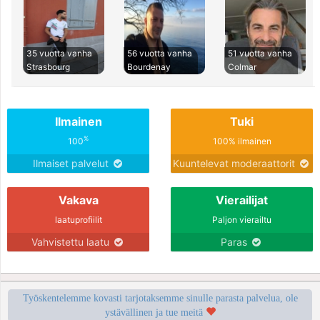
35 vuotta vanha
56 vuotta vanha
51 vuotta vanha
Strasbourg
Bourdenay
Colmar
Ilmainen
Tuki
%
100
100% ilmainen
Ilmaiset palvelut
Kuuntelevat moderaattorit
Vakava
Vierailijat
laatuprofiilit
Paljon vierailtu
Vahvistettu laatu
Paras
Työskentelemme kovasti tarjotaksemme sinulle parasta palvelua, ole
ystävällinen ja tue meitä