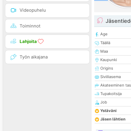
Videopuhelu
Jäsentied
Toiminnot
Age
Lahjoita
Täällä
Maa
Työn aikajana
Kaupunki
Origins
Siviiliasema
Akateeminen ta
Tupakoitsija
Job
Ystäväni
Jäsen lähtien