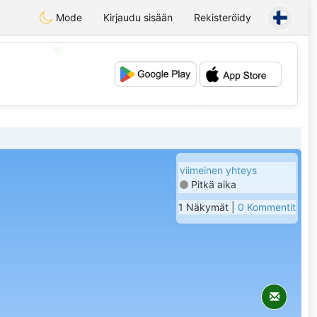
Mode
Kirjaudu sisään
Rekisteröidy
💖
💕
viimeinen yhteys
Pitkä aika
1 Näkymät |
0 Kommentit