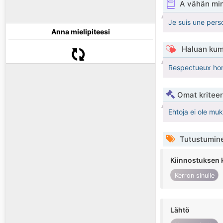
A vähän mi
Je suis une pers
Anna mielipiteesi
Haluan kum
Respectueux hon
Omat kriteeri
Ehtoja ei ole mu
Tutustumin
Kiinnostuksen 
Kerron sinulle
Lähtö