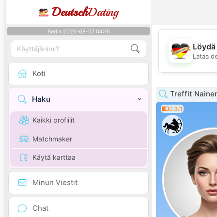
Deutsch
Dating
Berlin 2026-08-07 04:16
Löydä 
Lataa d
Koti
Treffit Naine
Haku
0.3/1
Kaikki profiilit
Matchmaker
Käytä karttaa
Minun Viestit
Chat