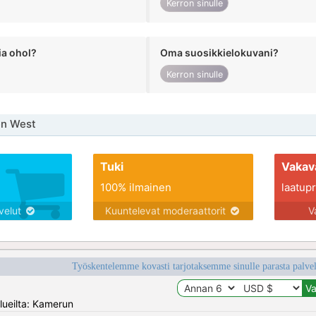
Kerron sinulle
ia ohol?
Oma suosikkielokuvani?
Kerron sinulle
en West
Tuki
Vakav
100% ilmainen
laatupro
lvelut
Kuuntelevat moderaattorit
V
Työskentelemme kovasti tarjotaksemme sinulle parasta palvelu
lueilta: Kamerun