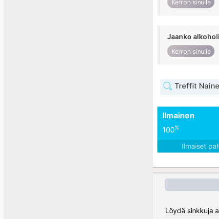
Kerron sinulle
Jaanko alkohol
Kerron sinulle
Treffit Nain
Ilmainen
%
100
Ilmaiset pa
Löydä sinkkuja a