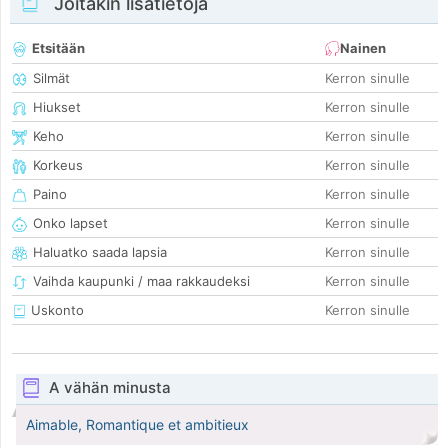
Joitakin lisätietoja
Etsitään
Nainen
Silmät
Kerron sinulle
Hiukset
Kerron sinulle
Keho
Kerron sinulle
Korkeus
Kerron sinulle
Paino
Kerron sinulle
Onko lapset
Kerron sinulle
Haluatko saada lapsia
Kerron sinulle
Vaihda kaupunki / maa rakkaudeksi
Kerron sinulle
Uskonto
Kerron sinulle
A vähän minusta
Aimable, Romantique et ambitieux