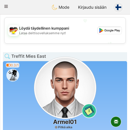
Deutsch
Dating
Toggle
Mode
Kirjaudu sisään
navigation
💖
Löydä täydellinen kumppani
Lataa deittisovelluksemme nyt!
💖
💕
💕
Treffit Mies East
0.3/1
1
Armel01
Pitkä aika