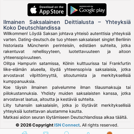
Ilmainen Saksalainen Deittialusta – Yhteyksiä
Koko Deutschlandissa
Willkommen! Löydä Saksan johtava yhteisö autenttisia yhteyksiä
varten. Dating-deutsch.de tuo yhteen saksalaiset singlet Berliinin
historiasta Münchenin perinteisiin, edistäen suhteita, jotka
rakentuvat rehellisyyteen, luotettavuuteen ja aitoon
yhteensopivuuteen.
Olitpa Hampurin satamissa, Kölnin kulttuurissa tai Frankfurtin
liike-elämän alueella, löydä yhteensopivia saksalaisia, jotka
arvostavat vilpittömyyttä, sitoutumista ja merkityksellisiä
kumppanuuksia.
Koe täysin ilmainen palvelumme ilman tilausmaksuja tai
piilokustannuksia. Yhdisty muiden saksalaisten kanssa, jotka
arvostavat laatua, aitoutta ja kestäviä suhteita.
Liity tuhansiin saksalaisiin, jotka jo löytävät merkityksellisiä
yhteyksiä luotettavan alustamme kautta.
Matkasi aidon seuran löytämiseen Deutschlandissa alkaa täältä.
© 2026 Copyright
ISN Connect
.
All rights reserved.