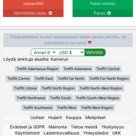
laatuprofiilit
Paljon vierailtu
Vahvistettu laatu
Paras
Työskentelemme kovasti tarjotaksemme sinulle parasta palvelua, ole
ystävällinen ja tue meitä
Löydä sinkkuja alueilta: Kamerun
Treffit Adamaoua Region
Treffit Adamawa
Treffit Central
Treffit Centre
Treffit East
Treffit Far North
Treffit Far North Region
Treffit Littoral
Treffit North Region
Treffit North-West Region
Treffit Northwest
Treffit South
Treffit South-West Region
Treffit Southwest
Treffit West
Treffit West Region
Uutiset
|
Huijarit
|
Kauppa
|
Mielipiteet
Evästeet ja GDPR
|
Mainonta
|
Tietoa meistä
|
Yksityisyys
|
Käyttöehdot
|
Lastenturvallisuus
|
Yhteystiedot
|
UKK