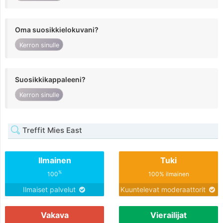
Oma suosikkielokuvani?
Kerron sinulle
Suosikkikappaleeni?
Kerron sinulle
Treffit Mies East
Ilmainen
Tuki
%
100
100% ilmainen
Ilmaiset palvelut
Kuuntelevat moderaattorit
Vakava
Vierailijat