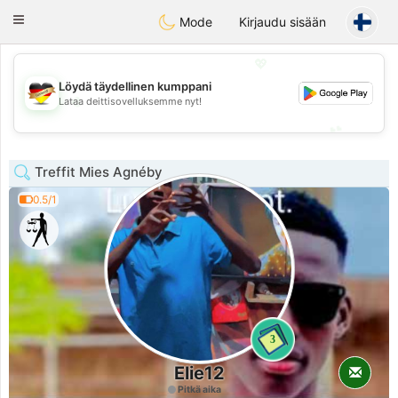
Deutsch
Dating
Toggle
Mode
Kirjaudu sisään
navigation
💖
Löydä täydellinen kumppani
💖
Lataa deittisovelluksemme nyt!
💕
💕
Treffit Mies Agnéby
0.5/1
3
Elie12
Pitkä aika