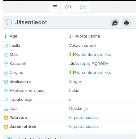
0
Jäsentiedot
Age
21 vuotta vanha
Täällä
Vakava suhde
Maa
Norsunluurannikko
Agnéby
Kaupunki
Adzopé
,
Origins
Norsunluurannikko
Siviiliasema
Single
Akateeminen taso
Lukio
Tupakoitsija
ei
Job
Opiskelija
Ystäväni
Kirjaudu sisään
Jäsen lähtien
Kirjaudu sisään