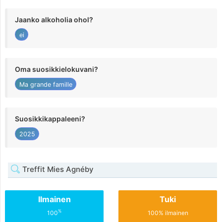
Jaanko alkoholia ohol?
ei
Oma suosikkielokuvani?
Ma grande famille
Suosikkikappaleeni?
2025
Treffit Mies Agnéby
Ilmainen
Tuki
%
100
100% ilmainen