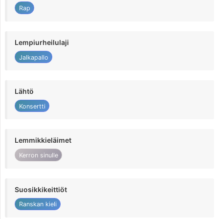
Rap
Lempiurheilulaji
Jalkapallo
Lähtö
Konsertti
Lemmikkieläimet
Kerron sinulle
Suosikkikeittiöt
Ranskan kieli