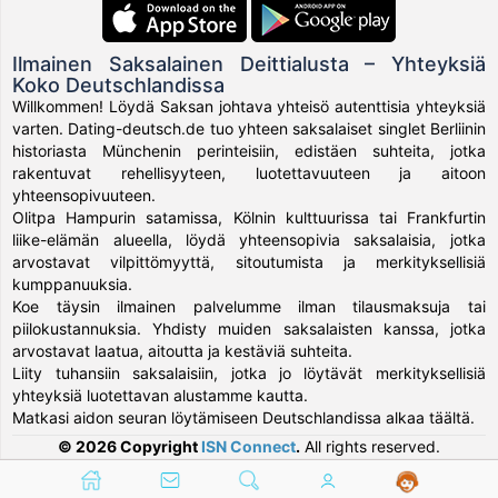
Ilmainen Saksalainen Deittialusta – Yhteyksiä
Koko Deutschlandissa
Willkommen! Löydä Saksan johtava yhteisö autenttisia yhteyksiä
varten. Dating-deutsch.de tuo yhteen saksalaiset singlet Berliinin
historiasta Münchenin perinteisiin, edistäen suhteita, jotka
rakentuvat rehellisyyteen, luotettavuuteen ja aitoon
yhteensopivuuteen.
Olitpa Hampurin satamissa, Kölnin kulttuurissa tai Frankfurtin
liike-elämän alueella, löydä yhteensopivia saksalaisia, jotka
arvostavat vilpittömyyttä, sitoutumista ja merkityksellisiä
kumppanuuksia.
Koe täysin ilmainen palvelumme ilman tilausmaksuja tai
piilokustannuksia. Yhdisty muiden saksalaisten kanssa, jotka
arvostavat laatua, aitoutta ja kestäviä suhteita.
Liity tuhansiin saksalaisiin, jotka jo löytävät merkityksellisiä
yhteyksiä luotettavan alustamme kautta.
Matkasi aidon seuran löytämiseen Deutschlandissa alkaa täältä.
© 2026 Copyright
ISN Connect
.
All rights reserved.