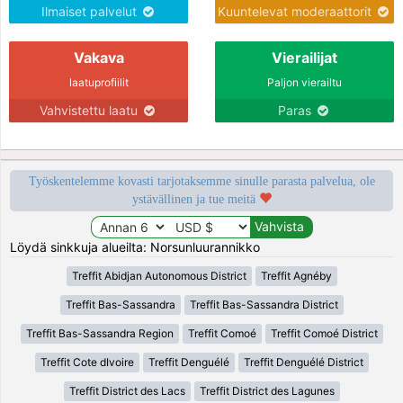
Ilmaiset palvelut
Kuuntelevat moderaattorit
Vakava
Vierailijat
laatuprofiilit
Paljon vierailtu
Vahvistettu laatu
Paras
Työskentelemme kovasti tarjotaksemme sinulle parasta palvelua, ole
ystävällinen ja tue meitä
Löydä sinkkuja alueilta: Norsunluurannikko
Treffit Abidjan Autonomous District
Treffit Agnéby
Treffit Bas-Sassandra
Treffit Bas-Sassandra District
Treffit Bas-Sassandra Region
Treffit Comoé
Treffit Comoé District
Treffit Cote dIvoire
Treffit Denguélé
Treffit Denguélé District
Treffit District des Lacs
Treffit District des Lagunes