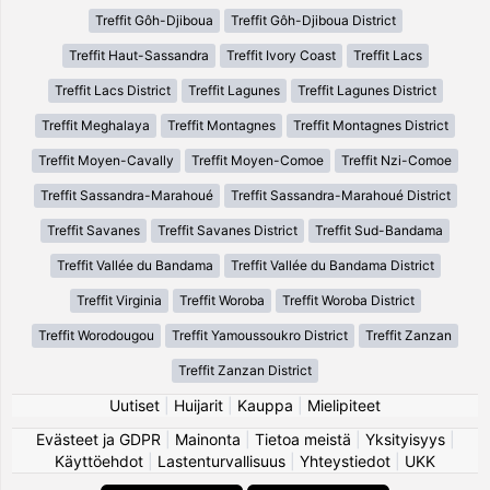
Treffit Gôh-Djiboua
Treffit Gôh-Djiboua District
Treffit Haut-Sassandra
Treffit Ivory Coast
Treffit Lacs
Treffit Lacs District
Treffit Lagunes
Treffit Lagunes District
Treffit Meghalaya
Treffit Montagnes
Treffit Montagnes District
Treffit Moyen-Cavally
Treffit Moyen-Comoe
Treffit Nzi-Comoe
Treffit Sassandra-Marahoué
Treffit Sassandra-Marahoué District
Treffit Savanes
Treffit Savanes District
Treffit Sud-Bandama
Treffit Vallée du Bandama
Treffit Vallée du Bandama District
Treffit Virginia
Treffit Woroba
Treffit Woroba District
Treffit Worodougou
Treffit Yamoussoukro District
Treffit Zanzan
Treffit Zanzan District
Uutiset
|
Huijarit
|
Kauppa
|
Mielipiteet
Evästeet ja GDPR
|
Mainonta
|
Tietoa meistä
|
Yksityisyys
|
Käyttöehdot
|
Lastenturvallisuus
|
Yhteystiedot
|
UKK