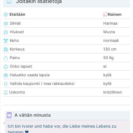
Joitakin lisätietoja
Etsitään
Nainen
Silmät
Harmaa
Hiukset
Musta
Keho
normaali
Korkeus
130 cm
Paino
50 Kg
Onko lapset
ei
Haluatko saada lapsia
kyllä
Vaihda kaupunki / maa rakkaudeksi
kyllä
Uskonto
kristillinen
A vähän minusta
Ich bin Ivorer und habe vor, die Liebe meines Lebens zu
heiraten ♥️