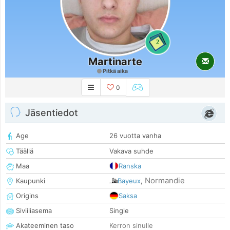
2
Martinarte
Pitkä aika
0
Jäsentiedot
Age
26 vuotta vanha
Täällä
Vakava suhde
Maa
Ranska
Normandie
Kaupunki
Bayeux
,
Origins
Saksa
Siviiliasema
Single
Akateeminen taso
Kerron sinulle