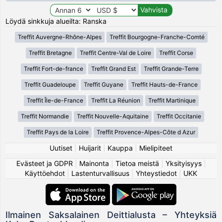
Löydä sinkkuja alueilta: Ranska
Treffit Auvergne-Rhône-Alpes
Treffit Bourgogne-Franche-Comté
Treffit Bretagne
Treffit Centre-Val de Loire
Treffit Corse
Treffit Fort-de-france
Treffit Grand Est
Treffit Grande-Terre
Treffit Guadeloupe
Treffit Guyane
Treffit Hauts-de-France
Treffit Île-de-France
Treffit La Réunion
Treffit Martinique
Treffit Normandie
Treffit Nouvelle-Aquitaine
Treffit Occitanie
Treffit Pays de la Loire
Treffit Provence-Alpes-Côte d Azur
Uutiset
|
Huijarit
|
Kauppa
|
Mielipiteet
Evästeet ja GDPR
|
Mainonta
|
Tietoa meistä
|
Yksityisyys
|
Käyttöehdot
|
Lastenturvallisuus
|
Yhteystiedot
|
UKK
Ilmainen Saksalainen Deittialusta – Yhteyksiä