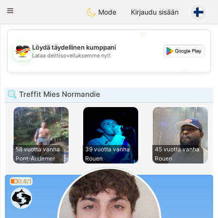
Deutsch
Dating
Toggle
Mode
Kirjaudu sisään
navigation
💖
Löydä täydellinen kumppani
💖
Lataa deittisovelluksemme nyt!
💕
💕
Treffit Mies Normandie
58 vuotta vanha
39 vuotta vanha
45 vuotta vanha
Pont-Audemer
Rouen
Rouen
0.4/1