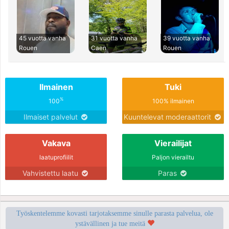
45 vuotta vanha
31 vuotta vanha
39 vuotta vanha
Rouen
Caen
Rouen
Ilmainen
Tuki
%
100
100% ilmainen
Ilmaiset palvelut
Kuuntelevat moderaattorit
Vakava
Vierailijat
laatuprofiilit
Paljon vierailtu
Vahvistettu laatu
Paras
Työskentelemme kovasti tarjotaksemme sinulle parasta palvelua, ole
ystävällinen ja tue meitä