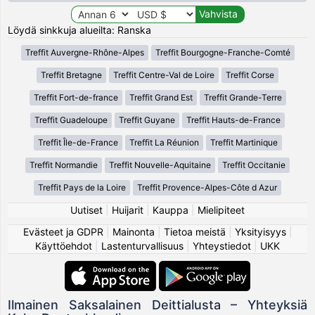
Löydä sinkkuja alueilta: Ranska
Treffit Auvergne-Rhône-Alpes
Treffit Bourgogne-Franche-Comté
Treffit Bretagne
Treffit Centre-Val de Loire
Treffit Corse
Treffit Fort-de-france
Treffit Grand Est
Treffit Grande-Terre
Treffit Guadeloupe
Treffit Guyane
Treffit Hauts-de-France
Treffit Île-de-France
Treffit La Réunion
Treffit Martinique
Treffit Normandie
Treffit Nouvelle-Aquitaine
Treffit Occitanie
Treffit Pays de la Loire
Treffit Provence-Alpes-Côte d Azur
Uutiset
|
Huijarit
|
Kauppa
|
Mielipiteet
Evästeet ja GDPR
|
Mainonta
|
Tietoa meistä
|
Yksityisyys
|
Käyttöehdot
|
Lastenturvallisuus
|
Yhteystiedot
|
UKK
Ilmainen Saksalainen Deittialusta – Yhteyksiä