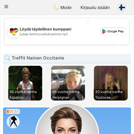
Deutsch
Dating
Toggle
Mode
Kirjaudu sisään
navigation
💖
Löydä täydellinen kumppani
💖
Lataa deittisovelluksemme nyt!
💕
💕
Treffit Nainen Occitanie
56 vuotta vanha
65 vuotta vanha
30 vuotta vanha
Espalion
Perpignan
Toulouse
0.3/1