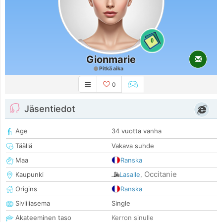
0
Gionmarie
Pitkä aika
0
Jäsentiedot
Age
34 vuotta vanha
Täällä
Vakava suhde
Maa
Ranska
Occitanie
Kaupunki
Lasalle
,
Origins
Ranska
Siviiliasema
Single
Akateeminen taso
Kerron sinulle