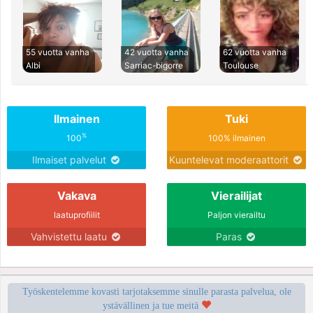
55 vuotta vanha
42 vuotta vanha
62 vuotta vanha
Albi
Sarriac-bigorre
Toulouse
Ilmainen
Tuki
%
100
100% ilmainen
Ilmaiset palvelut
Kuuntelevat moderaattorit
Vakava
Vierailijat
laatuprofiilit
Paljon vierailtu
Vahvistettu laatu
Paras
Työskentelemme kovasti tarjotaksemme sinulle parasta palvelua, ole
ystävällinen ja tue meitä