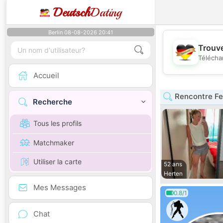
Deutsch
Dating
Berlin 08-08-2026 20:41
Trouve
Télécha
Accueil
Rencontre Fe
Recherche
Tous les profils
Matchmaker
Utiliser la carte
52 ans
Herten
Mes Messages
0.8/1
Chat