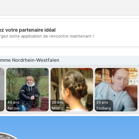
z votre partenaire idéal
💖
rgez notre application de rencontre maintenant !
💕
mme Nordrhein-Westfalen
46 ans
26 ans
35 ans
Aerzen
Moers
Stolberg