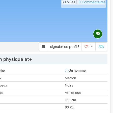
89 Vues |
0 Commentaires
signaler ce profil?
16
 physique et+
che
Un homme
x
Marron
veux
Noirs
tte
Athletique
160 cm
60 Kg