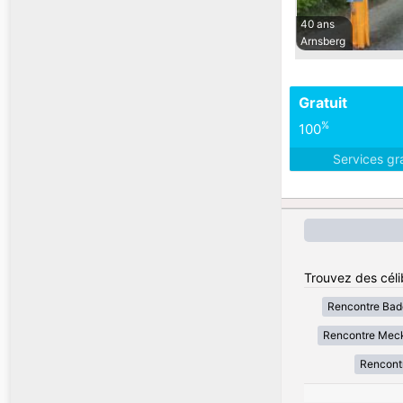
40 ans
Arnsberg
Gratuit
%
100
Services gr
Trouvez des céli
Rencontre Bad
Rencontre Mec
Rencont