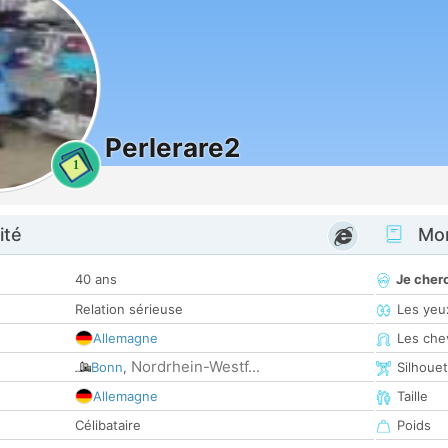
Perlerare2
1
ité
Mon
40 ans
Je cher
Relation sérieuse
Les yeu
Allemagne
Les che
Nordrhein-Westf...
Bonn
,
Silhoue
Allemagne
Taille
Célibataire
Poids