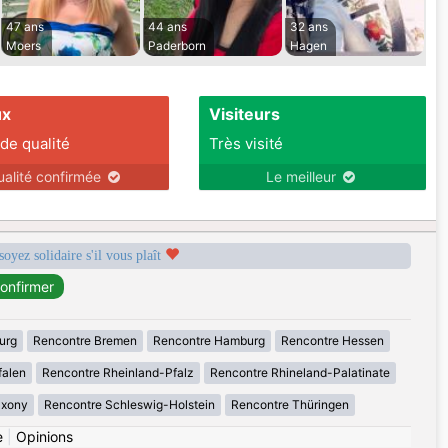
47 ans
44 ans
32 ans
Moers
Paderborn
Hagen
ux
Visiteurs
 de qualité
Très visité
ualité confirmée
Le meilleur
soyez solidaire s'il vous plaît
urg
Rencontre Bremen
Rencontre Hamburg
Rencontre Hessen
falen
Rencontre Rheinland-Pfalz
Rencontre Rhineland-Palatinate
axony
Rencontre Schleswig-Holstein
Rencontre Thüringen
e
|
Opinions