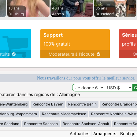
18 ans
46 ans
35 ans
Duisburg
Aerzen
Dusseldorf
Support
Série
100% gratuit
profils
atuits
Modérateurs à l'écoute
Q
Nous travaillons dur pour vous offrir le meilleur service, 
bataires dans les régions de : Allemagne
en-Württemberg
Rencontre Bayern
Rencontre Berlin
Rencontre Brandenb
klenburg-Vorpommern
Rencontre Niedersachsen
Rencontre Nordrhein-West
re Saarland
Rencontre Sachsen
Rencontre Sachsen-Anhalt
Rencontre S
Actualités
|
Arnaqueurs
|
Boutiqu