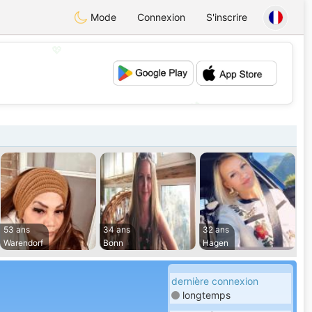
Mode
Connexion
S'inscrire
💖
💕
53 ans
34 ans
32 ans
Warendorf
Bonn
Hagen
dernière connexion
longtemps