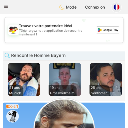
Deutsch
Dating
Toggle
Mode
Connexion
navigation
💖
Trouvez votre partenaire idéal
Téléchargez notre application de rencontre
💖
maintenant !
💕
💕
Rencontre Homme Bayern
41 ans
19 ans
25 ans
Munich
Grosswelzheim
Sonthofen
0.6/1