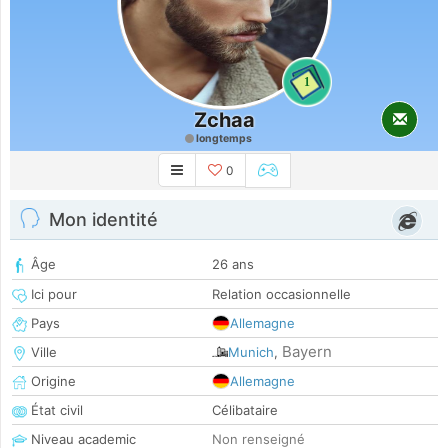
1
Zchaa
longtemps
0
Mon identité
Âge
26 ans
Ici pour
Relation occasionnelle
Pays
Allemagne
Bayern
Ville
Munich
,
Origine
Allemagne
État civil
Célibataire
Niveau academic
Non renseigné