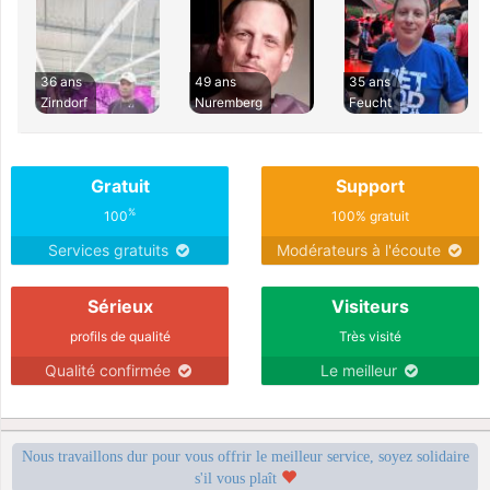
36 ans
49 ans
35 ans
Zirndorf
Nuremberg
Feucht
Gratuit
Support
%
100
100% gratuit
Services gratuits
Modérateurs à l'écoute
Sérieux
Visiteurs
profils de qualité
Très visité
Qualité confirmée
Le meilleur
Nous travaillons dur pour vous offrir le meilleur service, soyez solidaire
s'il vous plaît