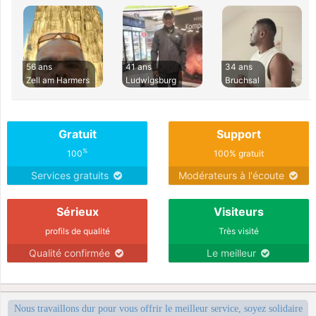
56 ans
41 ans
34 ans
Zell am Harmers
Ludwigsburg
Bruchsal
Gratuit
Support
%
100
100% gratuit
Services gratuits
Modérateurs à l'écoute
Sérieux
Visiteurs
profils de qualité
Très visité
Qualité confirmée
Le meilleur
Nous travaillons dur pour vous offrir le meilleur service, soyez solidaire