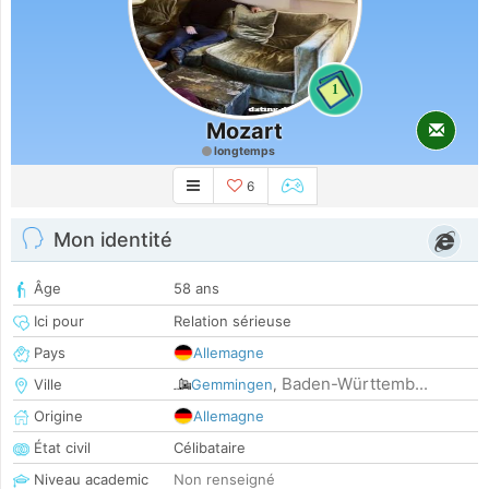
1
Mozart
longtemps
6
Mon identité
Âge
58 ans
Ici pour
Relation sérieuse
Pays
Allemagne
Baden-Württemb...
Ville
Gemmingen
,
Origine
Allemagne
État civil
Célibataire
Niveau academic
Non renseigné