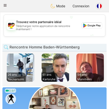
Deutsch
Dating
Toggle
Mode
Connexion
navigation
💖
Trouvez votre partenaire idéal
Téléchargez notre application de rencontre
💖
maintenant !
💕
💕
Rencontre Homme Baden-Württemberg
26 ans
61 ans
54 ans
Neckarsulm
Karlsruhe
Mannheim
0.9/1