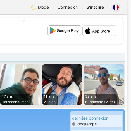
Mode
Connexion
S'inscrire
💖
💕
47 ans
41 ans
32 ans
Herzogenaurach
Munich
Nuremberg (Mitte)
dernière connexion
longtemps