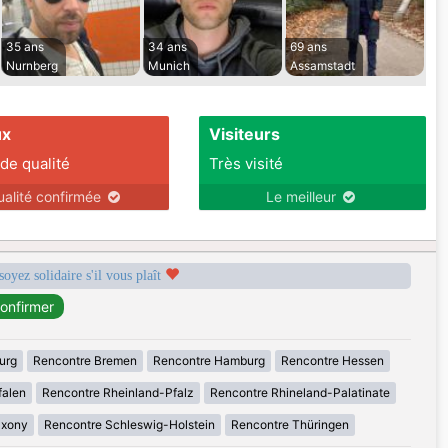
35 ans
34 ans
69 ans
Nurnberg
Munich
Assamstadt
ux
Visiteurs
 de qualité
Très visité
ualité confirmée
Le meilleur
soyez solidaire s'il vous plaît
urg
Rencontre Bremen
Rencontre Hamburg
Rencontre Hessen
falen
Rencontre Rheinland-Pfalz
Rencontre Rhineland-Palatinate
axony
Rencontre Schleswig-Holstein
Rencontre Thüringen