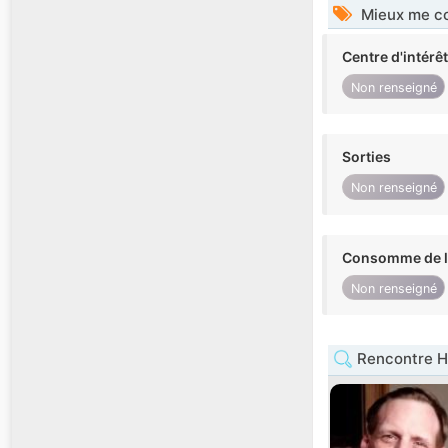
Mieux me co
Centre d'intérê
Non renseigné
Sorties
Non renseigné
Consomme de l'
Non renseigné
Rencontre 