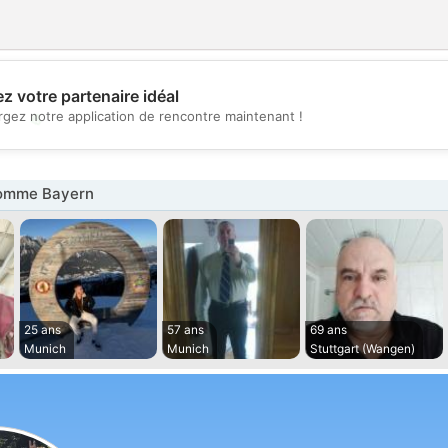
z votre partenaire idéal
💖
rgez notre application de rencontre maintenant !
💕
omme Bayern
25 ans
57 ans
69 ans
Munich
Munich
Stuttgart (Wangen)