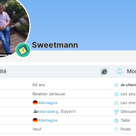
Sweetmann
1
ité
Mon
64 ans
Je cher
Relation sérieuse
Les yeu
Allemagne
Les che
Bayern
Abensberg
,
Silhoue
Allemagne
Taille
Veuf
Poids