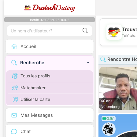
Deutsch
Dating
Berlin 07-08-2026 10:02
Trouve
Télécha
Accueil
Rencontre H
Recherche
Tous les profils
Matchmaker
Utiliser la carte
40 ans
Nuremberg
Mes Messages
0.9/1
Chat