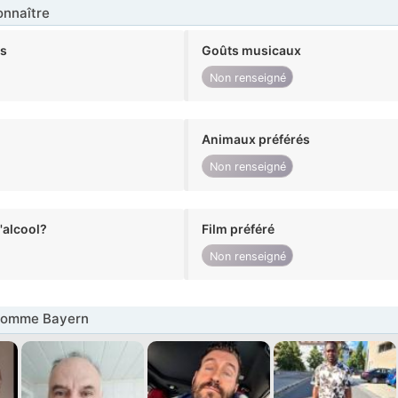
nnaître
ts
Goûts musicaux
Non renseigné
Animaux préférés
Non renseigné
alcool?
Film préféré
Non renseigné
Homme Bayern