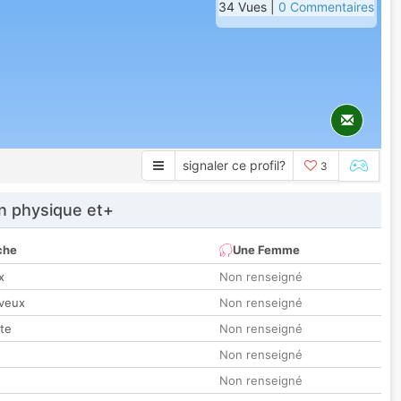
34 Vues |
0 Commentaires
signaler ce profil?
3
 physique et+
che
Une Femme
x
Non renseigné
veux
Non renseigné
tte
Non renseigné
Non renseigné
Non renseigné