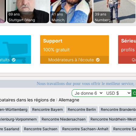
69 ans
41 ans
39 ans
Stuttgart (Wang
Munich
Nurnberg
Support
Série
100% gratuit
profils
atuits
Modérateurs à l'écoute
Q
Nous travaillons dur pour vous offrir le meilleur service, 
bataires dans les régions de : Allemagne
en-Württemberg
Rencontre Bayern
Rencontre Berlin
Rencontre Brandenb
klenburg-Vorpommern
Rencontre Niedersachsen
Rencontre Nordrhein-West
re Saarland
Rencontre Sachsen
Rencontre Sachsen-Anhalt
Rencontre S