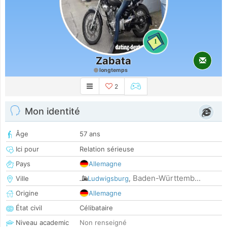
1
Zabata
longtemps
2
Mon identité
Âge
57 ans
Ici pour
Relation sérieuse
Pays
Allemagne
Baden-Württemb...
Ville
Ludwigsburg
,
Origine
Allemagne
État civil
Célibataire
Niveau academic
Non renseigné