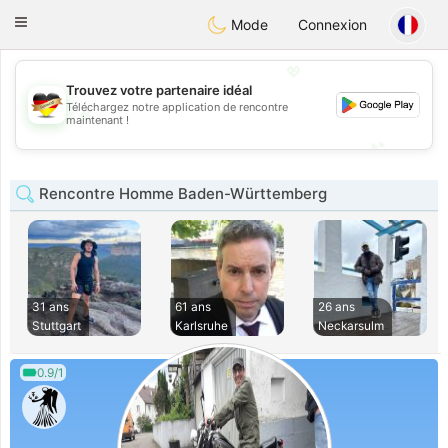
Deutsch
Dating
Toggle
Mode
Connexion
navigation
💖
Trouvez votre partenaire idéal
Téléchargez notre application de rencontre
💖
maintenant !
💕
💕
Rencontre Homme Baden-Württemberg
31 ans
61 ans
26 ans
Stuttgart
Karlsruhe
Neckarsulm
0.9/1