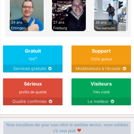
24 ans
27 ans
26 ans
Ettlingen
Freiburg
Neckarsulm
Gratuit
Support
%
100
100% gratuit
Services gratuits
Modérateurs à l'écoute
Sérieux
Visiteurs
profils de qualité
Très visité
Qualité confirmée
Le meilleur
Nous travaillons dur pour vous offrir le meilleur service, soyez solidaire
s'il vous plaît