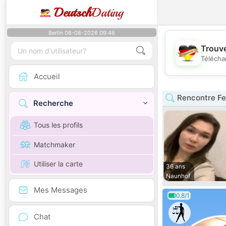
Deutsch
Dating
Berlin 06-08-2026 09:46
Trouve
Télécha
Accueil
Rencontre F
Recherche
Tous les profils
Matchmaker
Utiliser la carte
36 ans
Naunhof
Mes Messages
0.8/1
Chat