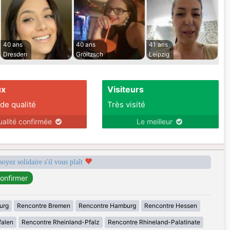
40 ans
40 ans
41 ans
Dresden
Groitzsch
Leipzig
ux
Visiteurs
 de qualité
Très visité
ualité confirmée
Le meilleur
soyez solidaire s'il vous plaît
urg
Rencontre Bremen
Rencontre Hamburg
Rencontre Hessen
falen
Rencontre Rheinland-Pfalz
Rencontre Rhineland-Palatinate