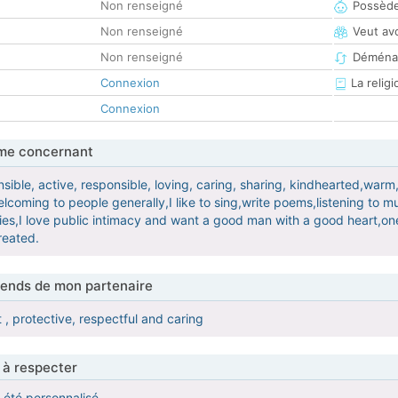
Non renseigné
Possède
Non renseigné
Veut av
Non renseigné
Déména
Connexion
La religi
Connexion
me concernant
onsible, active, responsible, loving, caring, sharing, kindhearted,w
lcoming to people generally,I like to sing,write poems,listening to
s,I love public intimacy and want a good man with a good heart,o
reated.
tends de mon partenaire
 , protective, respectful and caring
 à respecter
a été personnalisé