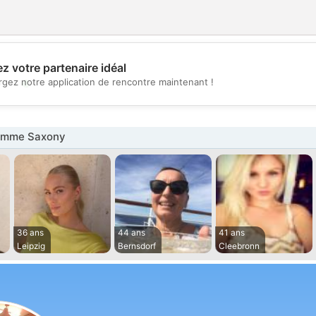
z votre partenaire idéal
💖
rgez notre application de rencontre maintenant !
💕
emme Saxony
36 ans
44 ans
41 ans
Leipzig
Bernsdorf
Cleebronn