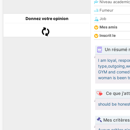
Niveau academic
Fumeur
Donnez votre opinion
Job
Mes amis
Inscrit le
Un résumé 
I am loyal, resp
type,outgoing,we
GYM and comedie
woman is been t
Ce que j'at
should be honest
Mes critères
Aucun critère n'