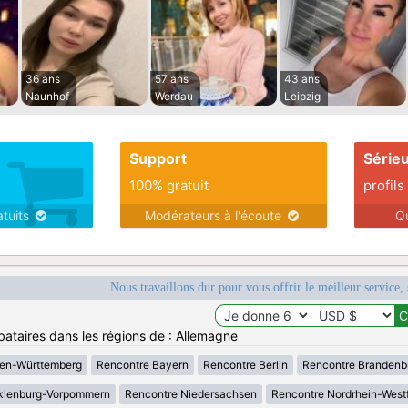
36 ans
57 ans
43 ans
Naunhof
Werdau
Leipzig
Support
Série
100% gratuit
profils
atuits
Modérateurs à l'écoute
Q
Nous travaillons dur pour vous offrir le meilleur service, 
bataires dans les régions de : Allemagne
en-Württemberg
Rencontre Bayern
Rencontre Berlin
Rencontre Brandenb
klenburg-Vorpommern
Rencontre Niedersachsen
Rencontre Nordrhein-West