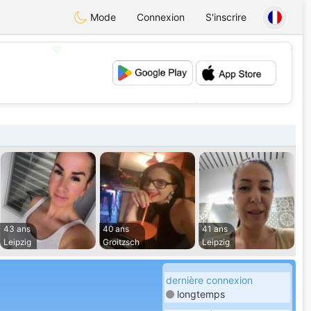
Mode
Connexion
S'inscrire
💖
💕
43 ans
40 ans
41 ans
Leipzig
Groitzsch
Leipzig
dernière connexion
longtemps