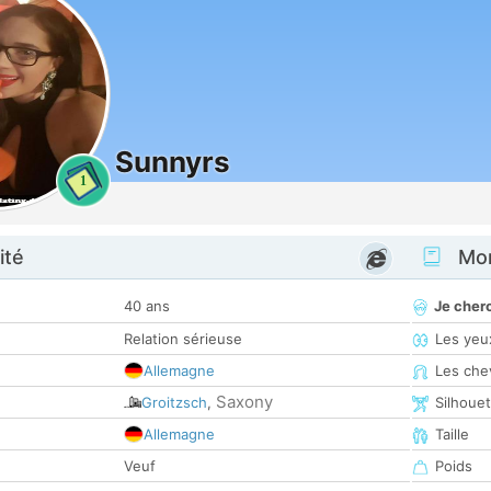
Sunnyrs
1
ité
Mon
40 ans
Je cher
Relation sérieuse
Les yeu
Allemagne
Les che
Saxony
Groitzsch
,
Silhoue
Allemagne
Taille
Veuf
Poids