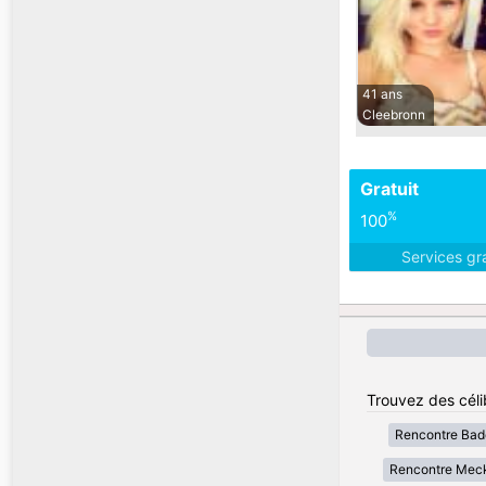
41 ans
Cleebronn
Gratuit
%
100
Services gr
Trouvez des céli
Rencontre Bad
Rencontre Mec