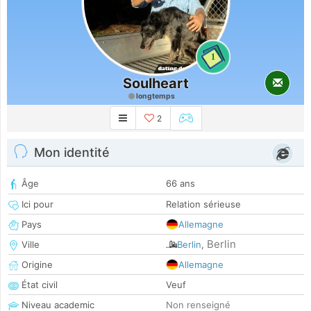
1
Soulheart
longtemps
2
Mon identité
Âge
66 ans
Ici pour
Relation sérieuse
Pays
Allemagne
Berlin
Ville
Berlin
,
Origine
Allemagne
État civil
Veuf
Niveau academic
Non renseigné