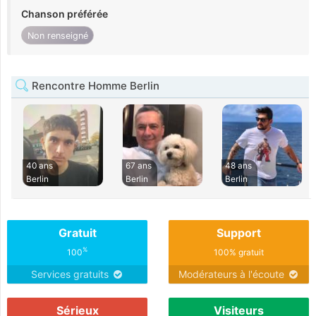
Chanson préférée
Non renseigné
Rencontre Homme Berlin
40 ans
67 ans
48 ans
Berlin
Berlin
Berlin
Gratuit
Support
%
100
100% gratuit
Services gratuits
Modérateurs à l'écoute
Sérieux
Visiteurs