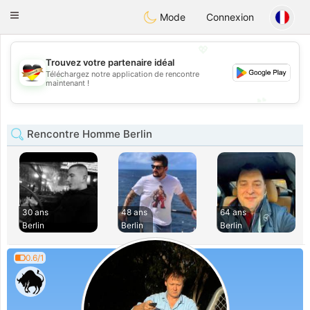
Deutsch
Dating
Toggle
Mode
Connexion
navigation
💖
Trouvez votre partenaire idéal
Téléchargez notre application de rencontre
💖
maintenant !
💕
💕
Rencontre Homme Berlin
30 ans
48 ans
64 ans
Berlin
Berlin
Berlin
0.6/1