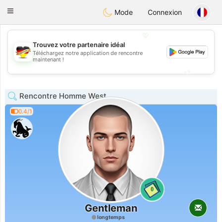
Deutsch
Dating
Toggle
Mode
Connexion
navigation
💖
Trouvez votre partenaire idéal
Téléchargez notre application de rencontre
💖
maintenant !
💕
💕
Rencontre Homme West
0.4/1
0
Gentleman
longtemps