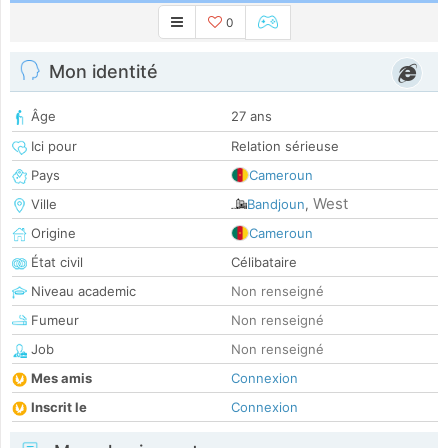
0
Mon identité
Âge
27 ans
Ici pour
Relation sérieuse
Pays
Cameroun
West
Ville
Bandjoun
,
Origine
Cameroun
État civil
Célibataire
Niveau academic
Non renseigné
Fumeur
Non renseigné
Job
Non renseigné
Mes amis
Connexion
Inscrit le
Connexion