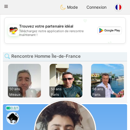
Deutsch
Dating
Toggle
Mode
Connexion
navigation
💖
Trouvez votre partenaire idéal
Téléchargez notre application de rencontre
💖
maintenant !
💕
💕
Rencontre Homme Île-de-France
50 ans
50 ans
56 ans
Meaux
Paris
Paris
0.8/1