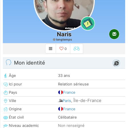
1
Naris
longtemps
0
Mon identité
Âge
33 ans
Ici pour
Relation sérieuse
Pays
France
Île-de-France
Ville
Paris
,
Origine
France
État civil
Célibataire
Niveau academic
Non renseigné