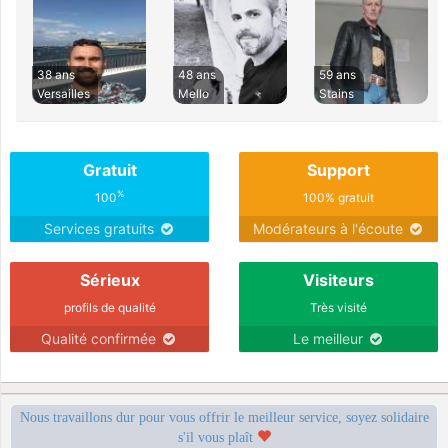
38 ans
48 ans
59 ans
Versailles
Mello
Stains
Gratuit
Support
%
100
100% gratuit
Services gratuits
Modérateurs à l'écoute
Sérieux
Visiteurs
profils de qualité
Très visité
Qualité confirmée
Le meilleur
Nous travaillons dur pour vous offrir le meilleur service, soyez solidaire
s'il vous plaît