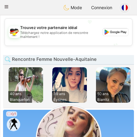
Deutsch
Dating
Toggle
Mode
Connexion
navigation
💖
Trouvez votre partenaire idéal
Téléchargez notre application de rencontre
💖
maintenant !
💕
💕
Rencontre Femme Nouvelle-Aquitaine
40 ans
39 ans
50 ans
Blanquefort
Eysines
Biarritz
0/1