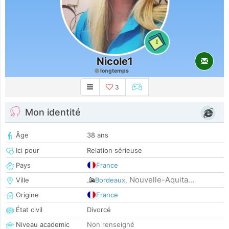
1
Nicole1
longtemps
3
Mon identité
Âge
38 ans
Ici pour
Relation sérieuse
Pays
France
Nouvelle-Aquita...
Ville
Bordeaux
,
Origine
France
État civil
Divorcé
Niveau academic
Non renseigné