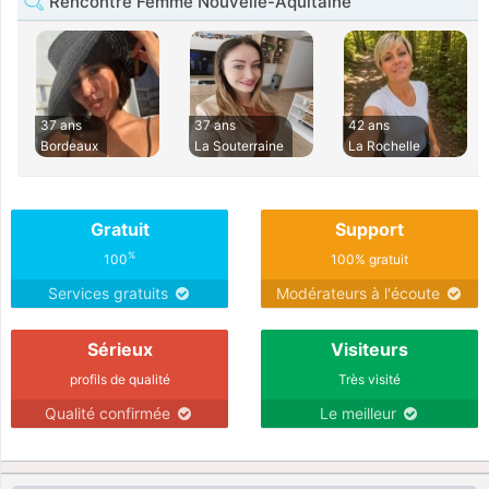
Rencontre Femme Nouvelle-Aquitaine
37 ans
37 ans
42 ans
Bordeaux
La Souterraine
La Rochelle
Gratuit
Support
%
100
100% gratuit
Services gratuits
Modérateurs à l'écoute
Sérieux
Visiteurs
profils de qualité
Très visité
Qualité confirmée
Le meilleur