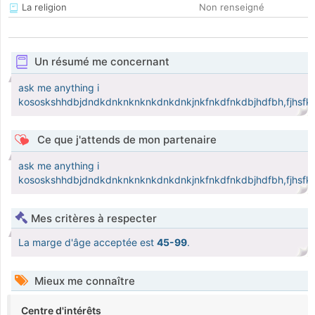
La religion
Non renseigné
Un résumé me concernant
ask me anything i
kososkshhdbjdndkdnknknknkdnkdnkjnkfnkdfnkdbjhdfbh,fjhsfkb
Ce que j'attends de mon partenaire
ask me anything i
kososkshhdbjdndkdnknknknkdnkdnkjnkfnkdfnkdbjhdfbh,fjhsfkb
Mes critères à respecter
La marge d'âge acceptée est
45-99
.
Mieux me connaître
Centre d'intérêts