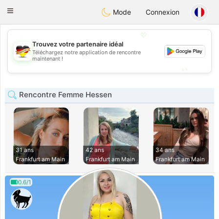
Deutsch
Dating
Toggle
Mode
Connexion
navigation
💖
Trouvez votre partenaire idéal
💖
Téléchargez notre application de rencontre
maintenant !
💕
💕
Rencontre Femme Hessen
31 ans
42 ans
34 ans
Frankfurt am Main
Frankfurt am Main
Frankfurt am Main
0.6/1