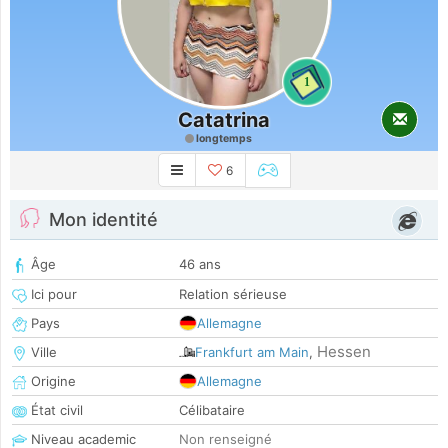
1
Catatrina
longtemps
6
Mon identité
Âge
46 ans
Ici pour
Relation sérieuse
Pays
Allemagne
Hessen
Ville
Frankfurt am Main
,
Origine
Allemagne
État civil
Célibataire
Niveau academic
Non renseigné