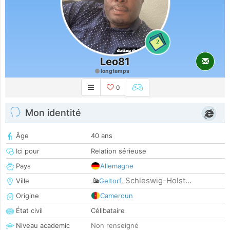
2
Leo81
longtemps
0
Mon identité
Âge
40 ans
Ici pour
Relation sérieuse
Pays
Allemagne
Schleswig-Holst...
Ville
Geltorf
,
Origine
Cameroun
État civil
Célibataire
Niveau academic
Non renseigné