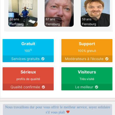
60 ans
67 ans
59 ans
Flensburg
Flensburg
Flensburg
Gratuit
Support
%
100
100% gratuit
Services gratuits
Modérateurs à l'écoute
Sérieux
Visiteurs
profils de qualité
Très visité
Qualité confirmée
Le meilleur
Nous travaillons dur pour vous offrir le meilleur service, soyez solidaire
s'il vous plaît