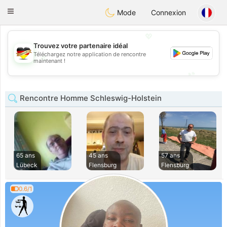
Deutsch
Dating
Toggle
Mode
Connexion
navigation
💖
Trouvez votre partenaire idéal
Téléchargez notre application de rencontre
💖
maintenant !
💕
💕
Rencontre Homme Schleswig-Holstein
65 ans
45 ans
57 ans
Lübeck
Flensburg
Flensburg
0.6/1