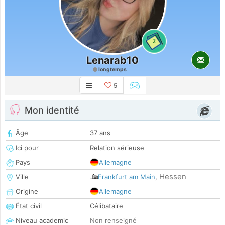
2
Lenarab10
longtemps
5
Mon identité
Âge
37 ans
Ici pour
Relation sérieuse
Pays
Allemagne
Hessen
Ville
Frankfurt am Main
,
Origine
Allemagne
État civil
Célibataire
Niveau academic
Non renseigné