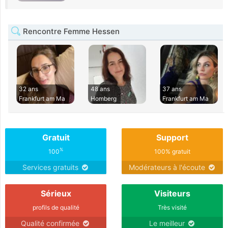
Rencontre Femme Hessen
32 ans
48 ans
37 ans
Frankfurt am Ma
Homberg
Frankfurt am Ma
Gratuit
Support
%
100
100% gratuit
Services gratuits
Modérateurs à l'écoute
Sérieux
Visiteurs
profils de qualité
Très visité
Qualité confirmée
Le meilleur