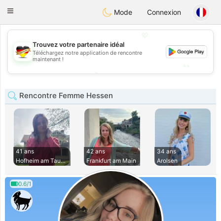
Deutsch
Dating
Toggle
Mode
Connexion
navigation
💖
Trouvez votre partenaire idéal
💖
Téléchargez notre application de rencontre
maintenant !
💕
💕
Rencontre Femme Hessen
41 ans
42 ans
34 ans
Hofheim am Taunus
Frankfurt am Main
Arolsen
0.6/1